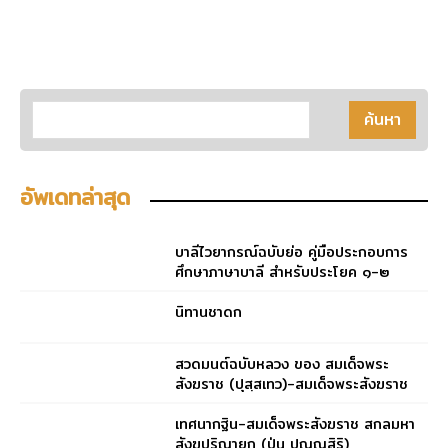
อัพเดทล่าสุด
บาลีไวยากรณ์ฉบับย่อ คู่มือประกอบการ
ศึกษาภาษาบาลี สำหรับประโยค ๑-๒
และ ป.ธ. ๓
นิทานชาดก
สวดมนต์ฉบับหลวง ของ สมเด็จพระ
สังฆราช (ปุสฺสเทว)-สมเด็จพระสังฆราช
(ปุสฺสเทว)
เทศนากฐิน-สมเด็จพระสังฆราช สกลมหา
สังฆปริณายก (ปุ่น ปุณฺณสิริ)