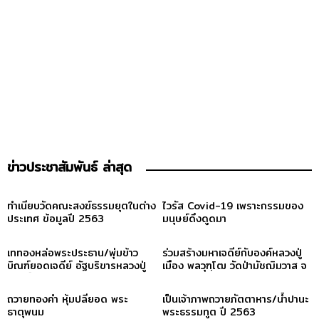
ข่าวประชาสัมพันธ์ ล่าสุด
ทำเนียบวัดคณะสงฆ์ธรรมยุตในต่าง
ไวรัส Covid-19 เพราะกรรมของ
ประเทศ ข้อมูลปี 2563
มนุษย์ดึงดูดมา
เททองหล่อพระประธาน/พุ่มข้าว
ร่วมสร้างมหาเจดีย์กับองค์หลวงปู่
บิณฑ์ยอดเจดีย์ อัฐบริขารหลวงปู่
เมือง พลวุฑฺโฒ วัดป่ามัชฌิมวาส จ
บุญเพ็ง เขมาภิรโต
กาฬสินธุ์
ถวายทองคำ หุ้มปลียอด พระ
เป็นเจ้าภาพถวายภัตตาหาร/น้ำปานะ
ธาตุพนม
พระธรรมทูต ปี 2563