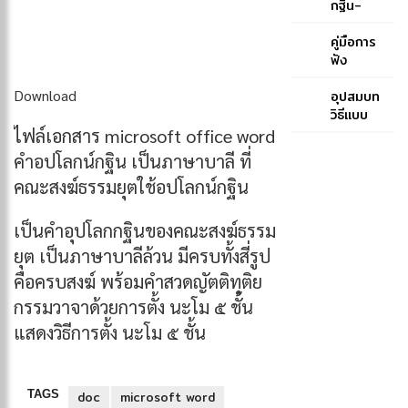
ป.ธ. ๓
สมเด็จ
กฐิน-
พระ
สมเด็จ
สังฆราช
พระ
คู่มือการ
(ปุสฺส
สังฆราช
ฟัง
เทว)-
สกลมหา
พระพุทธ
Download
สมเด็จ
สังฆ
มนต์
อุปสมบท
พระ
ปริณายก
ฉบับภูมิพ
วิธีแบบ
สังฆราช
(ปุ่น
โลภิกขุ
คณะ
ไฟล์เอกสาร microsoft office word
(ปุสฺสเทว)
ปุณฺณสิริ)
ธรรมยุต
คำอปโลกน์กฐิน เป็นภาษาบาลี ที่
คณะสงฆ์ธรรมยุตใช้อปโลกน์กฐิน
เป็นคำอุปโลกกฐินของคณะสงฆ์ธรรม
ยุต เป็นภาษาบาลีล้วน มีครบทั้งสี่รูป
คือครบสงฆ์ พร้อมคำสวดญัตติทุติย
กรรมวาจาด้วยการตั้ง นะโม ๕ ชั้น
แสดงวิธีการตั้ง นะโม ๕ ชั้น
TAGS
doc
microsoft word