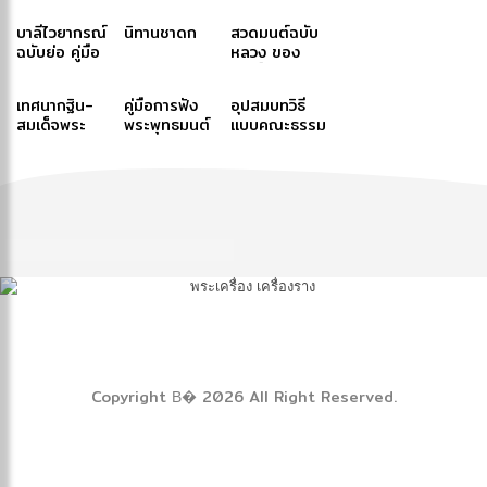
บาลีไวยากรณ์
นิทานชาดก
สวดมนต์ฉบับ
ฉบับย่อ คู่มือ
หลวง ของ
ประกอบการ
สมเด็จพระ
ศึกษาภาษาบาลี
สังฆราช (ปุสฺส
เทศนากฐิน-
คู่มือการฟัง
อุปสมบทวิธี
สำหรับประโยค
เทว)-สมเด็จ
สมเด็จพระ
พระพุทธมนต์
แบบคณะธรรม
๑-๒ และ ป.ธ.
พระสังฆราช
สังฆราช สกล
ฉบับภูมิพโลภิ
ยุต
๓
(ปุสฺสเทว)
มหาสังฆ
กขุ
ปริณายก (ปุ่น
ปุณฺณสิริ)
Copyright В� 2026 All Right Reserved.