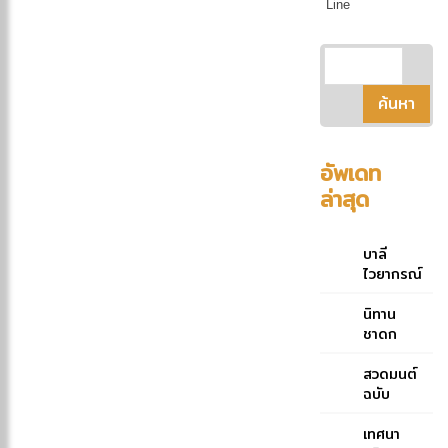
Line
อัพเดท
ล่าสุด
บาลี
ไวยากรณ์
ฉบับย่อ
คู่มือ
นิทาน
ประกอบ
ชาดก
การศึกษา
ภาษาบาลี
สวดมนต์
สำหรับ
ฉบับ
ประโยค
หลวง
๑-๒ และ
ของ
เทศนา