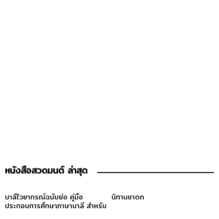
หนังสือสวดมนต์ ล่าสุด
บาลีไวยากรณ์ฉบับย่อ คู่มือ
นิทานชาดก
ประกอบการศึกษาภาษาบาลี สำหรับ
ประโยค ๑-๒ และ ป.ธ. ๓