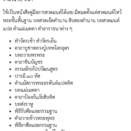
ใช้เป็นหนังสือคู่มือการสวดมนต์ได้เลย มีหมดตั้งแต่สวดมนต์ไหว้
พระขั้นพื้นฐาน บทสวดเจ็ดตำนาน สิบสองตำนาน บทสวดมนต์
แปล คำแผ่เมตตา คำอาราธนาต่าง ๆ
ทำวัตรเช้า ทำวัตรเย็น
คาถาบูชาหลวงปู่เทพโลกอุดร
บทถวายพรพระ
คาถาชินบัญชร
ธรรมจักรกัปปวัฒนสูตร
ปารมี ๓๐ ทัศ
คำนมัสการพระอรหันต์แปดทิศ
บทแผ่เมตตา
คาถาป้องกันภัยสิบทิศ
บทส่งราหู
พิธีรับศีลและกรรมฐาน
คำถวายข้าวพระพุทธ
พิธีลาศีลและกรรมฐาน