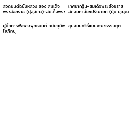
สวดมนต์ฉบับหลวง ของ สมเด็จ
เทศนากฐิน-สมเด็จพระสังฆราช
พระสังฆราช (ปุสฺสเทว)-สมเด็จพระ
สกลมหาสังฆปริณายก (ปุ่น ปุณฺณ
สังฆราช (ปุสฺสเทว)
สิริ)
คู่มือการฟังพระพุทธมนต์ ฉบับภูมิพ
อุปสมบทวิธีแบบคณะธรรมยุต
โลภิกขุ