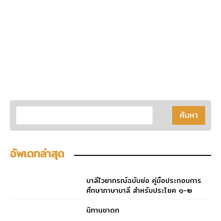
อัพเดทล่าสุด
บาลีไวยากรณ์ฉบับย่อ คู่มือประกอบการ
ศึกษาภาษาบาลี สำหรับประโยค ๑-๒
และ ป.ธ. ๓
นิทานชาดก