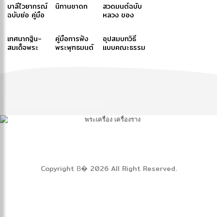
บาลีไวยากรณ์
นิทานชาดก
สวดมนต์ฉบับ
ฉบับย่อ คู่มือ
หลวง ของ
ประกอบการ
สมเด็จพระ
ศึกษาภาษาบาลี
สังฆราช (ปุสฺส
เทศนากฐิน-
คู่มือการฟัง
อุปสมบทวิธี
สำหรับประโยค
เทว)-สมเด็จ
สมเด็จพระ
พระพุทธมนต์
แบบคณะธรรม
๑-๒ และ ป.ธ.
พระสังฆราช
สังฆราช สกล
ฉบับภูมิพโลภิ
ยุต
๓
(ปุสฺสเทว)
มหาสังฆ
กขุ
ปริณายก (ปุ่น
ปุณฺณสิริ)
Copyright В� 2026 All Right Reserved.