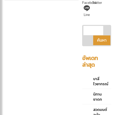
Facebook
Twitter
Line
อัพเดท
ล่าสุด
บาลี
ไวยากรณ์
ฉบับย่อ
คู่มือ
นิทาน
ประกอบ
ชาดก
การศึกษา
ภาษาบาลี
สวดมนต์
สำหรับ
ฉบับ