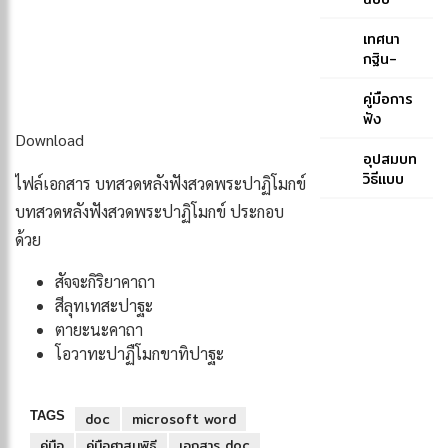
ประโยค
หลวง
๑-๒ และ
ของ
เทศนา
ป.ธ. ๓
สมเด็จ
กฐิน-
พระ
สมเด็จ
สังฆราช
พระ
คู่มือการ
(ปุสฺส
สังฆราช
ฟัง
เทว)-
สกลมหา
พระพุทธ
Download
สมเด็จ
สังฆ
มนต์
อุปสมบท
พระ
ปริณายก
ฉบับภูมิพ
วิธีแบบ
ไฟล์เอกสาร บทสวดหลังฟังสวดพระปาฏิโมกข์
สังฆราช
(ปุ่น
โลภิกขุ
คณะ
บทสวดหลังฟังสวดพระปาฏิโมกข์ ประกอบ
(ปุสฺสเทว)
ปุณฺณสิริ)
ธรรมยุต
ด้วย
สัจจะกิริยาคาถา
สีลุทเทสะปาฐะ
ตายะนะคาถา
โอวาทะปาฏืโมกขาทิปาฐะ
TAGS
doc
microsoft word
คู่มือ
คู่มือศาสนพิธี
เอกสาร doc