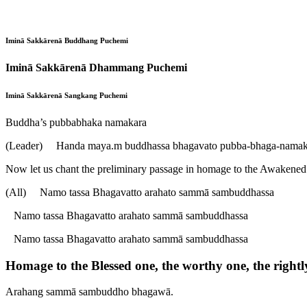
Iminā Sakkārenā Buddhang Puchemi
Iminā Sakkārenā Dhammang Puchemi
Iminā Sakkārenā Sangkang Puchemi
Buddha’s pubbabhaka namakara
(Leader) Handa maya.m buddhassa bhagavato pubba-bhaga-namak
Now let us chant the preliminary passage in homage to the Awakened
(All)
Namo tassa Bhagavatto arahato sammā sambuddhassa
Namo tassa Bhagavatto arahato sammā sambuddhassa
Namo tassa Bhagavatto arahato sammā sambuddhassa
Homage to the Blessed one, the worthy one, the rightl
Arahang sammā sambuddho bhagawā.