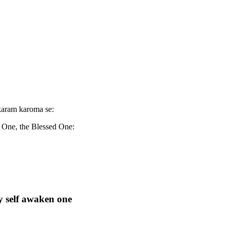
aram karoma se:
 One, the Blessed One:
y self awaken one