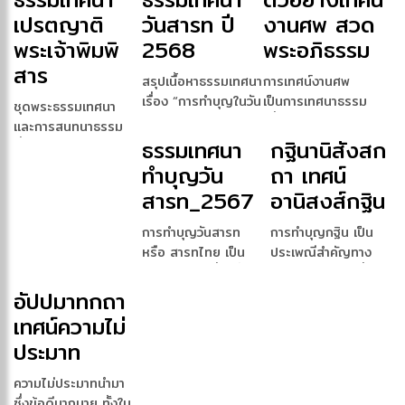
เปรตญาติ
วันสารท ปี
งานศพ สวด
พระเจ้าพิมพิ
2568
พระอภิธรรม
สาร
สรุปเนื้อหาธรรมเทศนา
การเทศน์งานศพ
เรื่อง “การทำบุญในวัน
เป็นการเทศนาธรรม
ชุดพระธรรมเทศนา
สารทR […]
เพื่อสั่งสอนและให้ข้อ
และการสนทนาธรรม
คิดแ […]
ธรรมเทศนา
กฐินานิสังสก
ซึ่งประกอบด้วยหลาย
หัวข้อ […]
ทำบุญวัน
ถา เทศน์
สารท_2567
อานิสงส์กฐิน
การทำบุญวันสารท
การทำบุญกฐิน เป็น
หรือ สารทไทย เป็น
ประเพณีสำคัญทาง
ประเพณีไทยที่จัดขึ้น
พระพุทธศาสนา ที่มีอา
เพ […]
นิส […]
อัปปมาทกถา
เทศน์ความไม่
ประมาท
ความไม่ประมาทนำมา
ซึ่งข้อดีมากมาย ทั้งใน