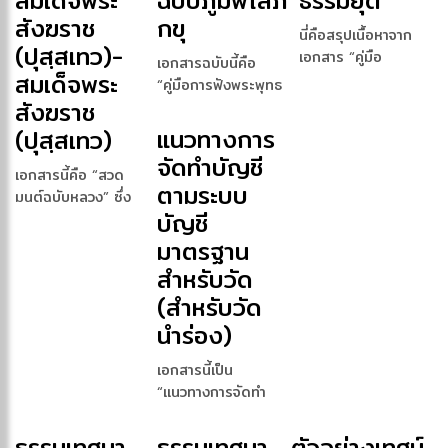
สมเด็จพระ
ฉบับภูมิพโลภิ
ธรรมยุต
สังฆราช
กขุ
นี่คือสรุปเนื้อหาจาก
(ปุสฺสเทว)-
เอกสาร “คู่มือ
เอกสารฉบับนี้คือ
สมเด็จพระ
อุปสมบทวิธี แบบ […]
“คู่มือการฟังพระพุทธ
สังฆราช
มนต์ ฉบับภูม […]
แนวทางการ
(ปุสฺสเทว)
จัดทำบัญชี
เอกสารนี้คือ “สวด
ตามระบบ
มนต์ฉบับหลวง” ซึ่ง
บัญชี
เป็นหนัง […]
มาตรฐาน
สำหรับวัด
(สำหรับวัด
นำร่อง)
เอกสารนี้เป็น
“แนวทางการจัดทำ
บัญชีตามระบบบัญชี
มาต […]
ธรรมเทศนา
ธรรมเทศนา
ตัวอย่างเทศน์