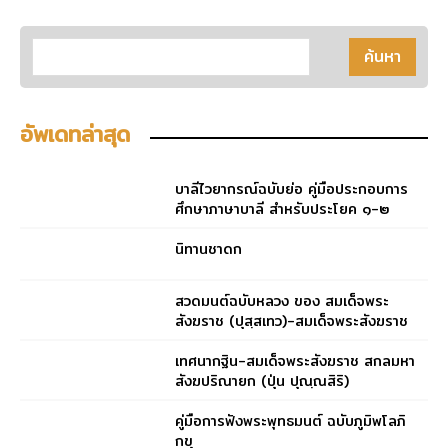
อัพเดทล่าสุด
บาลีไวยากรณ์ฉบับย่อ คู่มือประกอบการ
ศึกษาภาษาบาลี สำหรับประโยค ๑-๒
และ ป.ธ. ๓
นิทานชาดก
สวดมนต์ฉบับหลวง ของ สมเด็จพระ
สังฆราช (ปุสฺสเทว)-สมเด็จพระสังฆราช
(ปุสฺสเทว)
เทศนากฐิน-สมเด็จพระสังฆราช สกลมหา
สังฆปริณายก (ปุ่น ปุณฺณสิริ)
คู่มือการฟังพระพุทธมนต์ ฉบับภูมิพโลภิ
กขุ