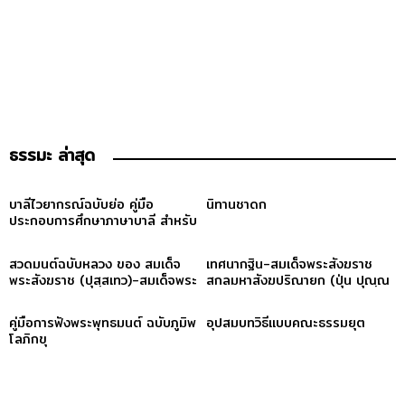
ธรรมะ ล่าสุด
บาลีไวยากรณ์ฉบับย่อ คู่มือ
นิทานชาดก
ประกอบการศึกษาภาษาบาลี สำหรับ
ประโยค ๑-๒ และ ป.ธ. ๓
สวดมนต์ฉบับหลวง ของ สมเด็จ
เทศนากฐิน-สมเด็จพระสังฆราช
พระสังฆราช (ปุสฺสเทว)-สมเด็จพระ
สกลมหาสังฆปริณายก (ปุ่น ปุณฺณ
สังฆราช (ปุสฺสเทว)
สิริ)
คู่มือการฟังพระพุทธมนต์ ฉบับภูมิพ
อุปสมบทวิธีแบบคณะธรรมยุต
โลภิกขุ