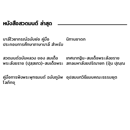
หนังสือสวดมนต์ ล่าสุด
บาลีไวยากรณ์ฉบับย่อ คู่มือ
นิทานชาดก
ประกอบการศึกษาภาษาบาลี สำหรับ
ประโยค ๑-๒ และ ป.ธ. ๓
สวดมนต์ฉบับหลวง ของ สมเด็จ
เทศนากฐิน-สมเด็จพระสังฆราช
พระสังฆราช (ปุสฺสเทว)-สมเด็จพระ
สกลมหาสังฆปริณายก (ปุ่น ปุณฺณ
สังฆราช (ปุสฺสเทว)
สิริ)
คู่มือการฟังพระพุทธมนต์ ฉบับภูมิพ
อุปสมบทวิธีแบบคณะธรรมยุต
โลภิกขุ