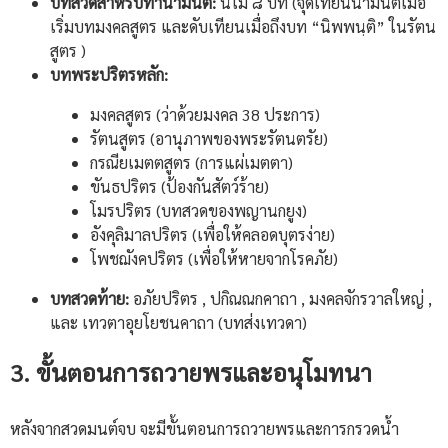
บทสวดสำหรับทำน้ำมนต์:
นโม ๘ บท (จุดเทียนน้ำมนต์เมื่อ
เริ่มบทมงคลสูตร และดับเทียนเมื่อถึงบท “นิพพนฺติ” ในรัตน
สูตร )
บทพระปริตรหลัก:
มงคลสูตร (ว่าด้วยมงคล 38 ประการ)
รัตนสูตร (อานุภาพของพระรัตนตรัย)
กรณียเมตตสูตร (การแผ่เมตตา)
ขันธปริตร (ป้องกันสัตว์ร้าย)
โมรปริตร (บทสวดของพญานกยูง)
อังคุลิมาลปริตร (เพื่อให้คลอดบุตรง่าย)
โพชฌังคปริตร (เพื่อให้หายจากโรคภัย)
บทสวดท้าย:
อภัยปริตร , ปกิณณกคาถา , มงคลจักรวาลใหญ่ ,
และ เทวตาอุยโยชนคาถา (บทส่งเทวดา)
3. ขั้นตอนการถวายพรและอนุโมทนา
หลังจากสวดมนต์จบ จะมีขั้นตอนการถวายพรและการกรวดน้ำ