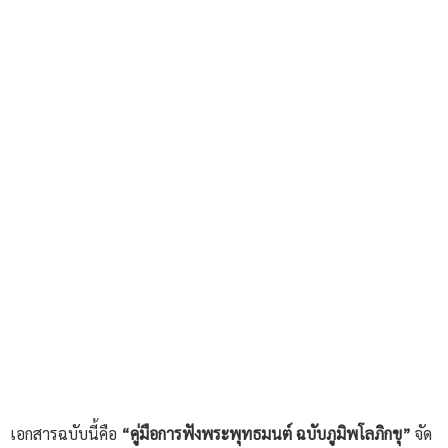
เอกสารฉบับนี้คือ
“คู่มือการฟังพระพุทธมนต์ ฉบับภูมิพโลภิกขุ”
จัด