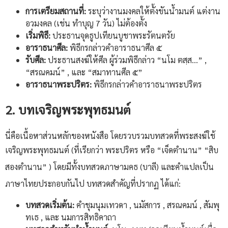
การเตรียมสถานที่:
ระบุว่างานมงคลให้ตั้งขันน้ำมนต์ แต่งาน
อวมงคล (เช่น ทำบุญ 7 วัน) ไม่ต้องตั้ง
เริ่มพิธี:
ประธานจุดธูปเทียนบูชาพระรัตนตรัย
อาราธนาศีล:
พิธีกรกล่าวคำอาราธนาศีล ๕
รับศีล:
ประธานสงฆ์ให้ศีล ผู้ร่วมพิธีกล่าว “นโม ตสฺส…” ,
“สรณคมน์” , และ “สมาทานศีล ๕”
อาราธนาพระปริตร:
พิธีกรกล่าวคำอาราธนาพระปริตร
2. บทเจริญพระพุทธมนต์
นี่คือเนื้อหาส่วนหลักของหนังสือ โดยรวบรวมบทสวดที่พระสงฆ์ใช้
เจริญพระพุทธมนต์ (ที่เรียกว่า พระปริตร หรือ “เจ็ดตำนาน” “สิบ
สองตำนาน”
) โดยมีทั้งบทสวดภาษามคธ (บาลี) และคำแปลเป็น
ภาษาไทยประกอบกันไป
บทสวดสำคัญที่ปรากฏ ได้แก่:
บทสวดเริ่มต้น:
คำชุมนุมเทวดา , นมัสการ , สรณคมน์ , สัมพุ
ทเธ , และ นมการสิทธิคาถา