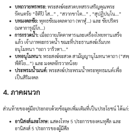
บทถวายพรพระ:
พระสงฆ์จะสวดบทสรรเสริญคุณพระ
รัตนตรัย “อิติปิ โส…” , “สวากขาโต…” , “สุปฏิปนฺโน…”
บทมงคลชัย:
พุทธชัยมงคลคาถา (พาหุํ…) และ ชัยปริตร
(มหาการุณิโก…)
การกรวดน้ำ:
เมื่อถวายภัตตาหารและเครื่องไทยทานเสร็จ
แล้ว เจ้าภาพจะกรวดน้ำ ขณะที่ประธานสงฆ์เริ่มบท
อนุโมทนา “ยถา วาริวหา…”
บทอนุโมทนา:
พระสงฆ์จะสวด สามัญญานุโมทนาคาถา (“สพฺ
พีติโย…”) และ มงคลจักรวาลน้อย
ประพรมน้ำมนต์:
พระสงฆ์ประพรมน้ำพระพุทธมนต์เพื่อ
เป็นสิริมงคล
4. ภาคผนวก
ส่วนท้ายของคู่มือประกอบด้วยข้อมูลเพิ่มเติมที่เป็นประโยชน์
ได้แก่:
อานิสงส์และโทษ:
แสดงโทษ 5 ประการของคนทุศีล และ
อานิสงส์ 5 ประการของผู้มีศีล