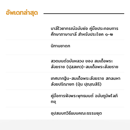
อัพเดทล่าสุด
บาลีไวยากรณ์ฉบับย่อ คู่มือประกอบการ
ศึกษาภาษาบาลี สำหรับประโยค ๑-๒
และ ป.ธ. ๓
นิทานชาดก
สวดมนต์ฉบับหลวง ของ สมเด็จพระ
สังฆราช (ปุสฺสเทว)-สมเด็จพระสังฆราช
(ปุสฺสเทว)
เทศนากฐิน-สมเด็จพระสังฆราช สกลมหา
สังฆปริณายก (ปุ่น ปุณฺณสิริ)
คู่มือการฟังพระพุทธมนต์ ฉบับภูมิพโลภิ
กขุ
อุปสมบทวิธีแบบคณะธรรมยุต