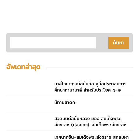
อัพเดทล่าสุด
บาลีไวยากรณ์ฉบับย่อ คู่มือประกอบการ
ศึกษาภาษาบาลี สำหรับประโยค ๑-๒
และ ป.ธ. ๓
นิทานชาดก
สวดมนต์ฉบับหลวง ของ สมเด็จพระ
สังฆราช (ปุสฺสเทว)-สมเด็จพระสังฆราช
(ปุสฺสเทว)
เทศนากฐิน-สมเด็จพระสังฆราช สกลมหา