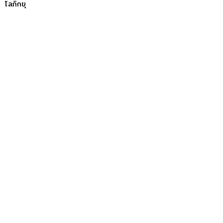
โลภิกขุ