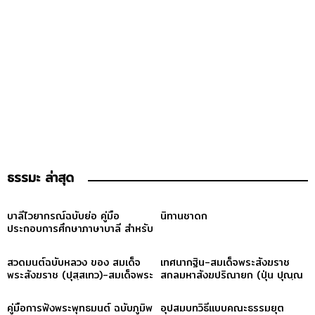
ธรรมะ ล่าสุด
บาลีไวยากรณ์ฉบับย่อ คู่มือ
นิทานชาดก
ประกอบการศึกษาภาษาบาลี สำหรับ
ประโยค ๑-๒ และ ป.ธ. ๓
สวดมนต์ฉบับหลวง ของ สมเด็จ
เทศนากฐิน-สมเด็จพระสังฆราช
พระสังฆราช (ปุสฺสเทว)-สมเด็จพระ
สกลมหาสังฆปริณายก (ปุ่น ปุณฺณ
สังฆราช (ปุสฺสเทว)
สิริ)
คู่มือการฟังพระพุทธมนต์ ฉบับภูมิพ
อุปสมบทวิธีแบบคณะธรรมยุต