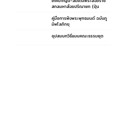
เทศนากฐิน-สมเด็จพระสังฆราช
สกลมหาสังฆปริณายก (ปุ่น
ปุณฺณสิริ)
คู่มือการฟังพระพุทธมนต์ ฉบับภู
มิพโลภิกขุ
อุปสมบทวิธีแบบคณะธรรมยุต