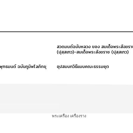
สวดมนต์ฉบับหลวง ของ สมเด็จพระสังฆรา
(ปุสฺสเทว)-สมเด็จพระสังฆราช (ปุสฺสเทว)
ะพุทธมนต์ ฉบับภูมิพโลภิกขุ
อุปสมบทวิธีแบบคณะธรรมยุต