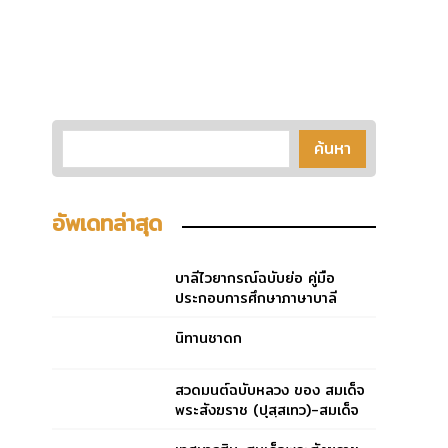
อัพเดทล่าสุด
บาลีไวยากรณ์ฉบับย่อ คู่มือ
ประกอบการศึกษาภาษาบาลี
สำหรับประโยค ๑-๒ และ ป.ธ.
๓
นิทานชาดก
สวดมนต์ฉบับหลวง ของ สมเด็จ
พระสังฆราช (ปุสฺสเทว)-สมเด็จ
พระสังฆราช (ปุสฺสเทว)