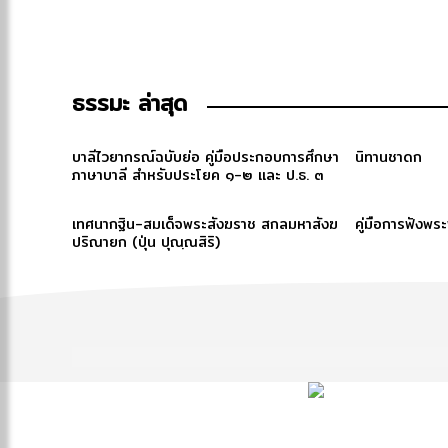
ธรรมะ ล่าสุด
บาลีไวยากรณ์ฉบับย่อ คู่มือประกอบการศึกษา
นิทานชาดก
ภาษาบาลี สำหรับประโยค ๑-๒ และ ป.ธ. ๓
เทศนากฐิน-สมเด็จพระสังฆราช สกลมหาสังฆ
คู่มือการฟังพร
ปริณายก (ปุ่น ปุณฺณสิริ)