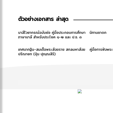
ตัวอย่างเอกสาร ล่าสุด
บาลีไวยากรณ์ฉบับย่อ คู่มือประกอบการศึกษา
นิทานชาดก
ภาษาบาลี สำหรับประโยค ๑-๒ และ ป.ธ. ๓
เทศนากฐิน-สมเด็จพระสังฆราช สกลมหาสังฆ
คู่มือการฟังพร
ปริณายก (ปุ่น ปุณฺณสิริ)