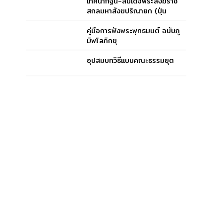
เทศนากฐิน-สมเด็จพระสังฆราช
สกลมหาสังฆปริณายก (ปุ่น
ปุณฺณสิริ)
คู่มือการฟังพระพุทธมนต์ ฉบับภู
มิพโลภิกขุ
อุปสมบทวิธีแบบคณะธรรมยุต