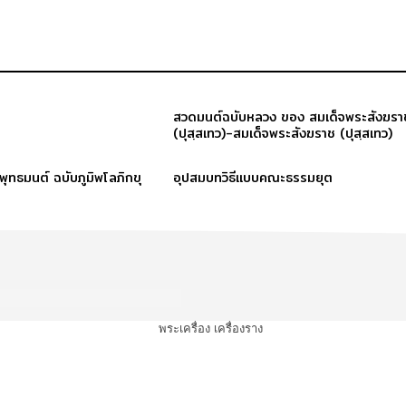
สวดมนต์ฉบับหลวง ของ สมเด็จพระสังฆรา
(ปุสฺสเทว)-สมเด็จพระสังฆราช (ปุสฺสเทว)
ะพุทธมนต์ ฉบับภูมิพโลภิกขุ
อุปสมบทวิธีแบบคณะธรรมยุต