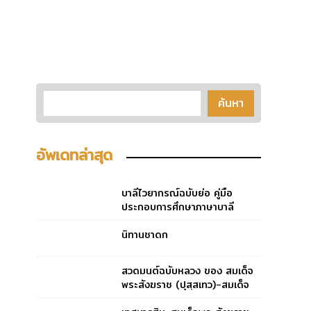
อัพเดทล่าสุด
บาลีไวยากรณ์ฉบับย่อ คู่มือ
ประกอบการศึกษาภาษาบาลี
สำหรับประโยค ๑-๒ และ ป.ธ.
๓
นิทานชาดก
สวดมนต์ฉบับหลวง ของ สมเด็จ
พระสังฆราช (ปุสฺสเทว)-สมเด็จ
พระสังฆราช (ปุสฺสเทว)