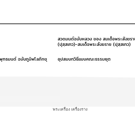
สวดมนต์ฉบับหลวง ของ สมเด็จพระสังฆรา
(ปุสฺสเทว)-สมเด็จพระสังฆราช (ปุสฺสเทว)
ะพุทธมนต์ ฉบับภูมิพโลภิกขุ
อุปสมบทวิธีแบบคณะธรรมยุต