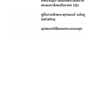
เทศนากฐิน-สมเด็จพระสังฆราช
สกลมหาสังฆปริณายก (ปุ่น
ปุณฺณสิริ)
คู่มือการฟังพระพุทธมนต์ ฉบับภู
มิพโลภิกขุ
อุปสมบทวิธีแบบคณะธรรมยุต