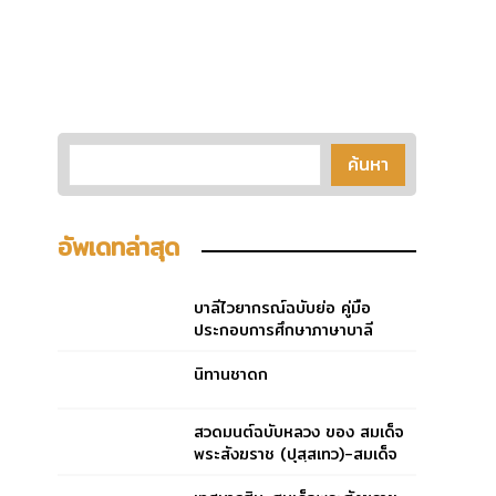
อัพเดทล่าสุด
บาลีไวยากรณ์ฉบับย่อ คู่มือ
ประกอบการศึกษาภาษาบาลี
สำหรับประโยค ๑-๒ และ ป.ธ.
๓
นิทานชาดก
สวดมนต์ฉบับหลวง ของ สมเด็จ
พระสังฆราช (ปุสฺสเทว)-สมเด็จ
พระสังฆราช (ปุสฺสเทว)