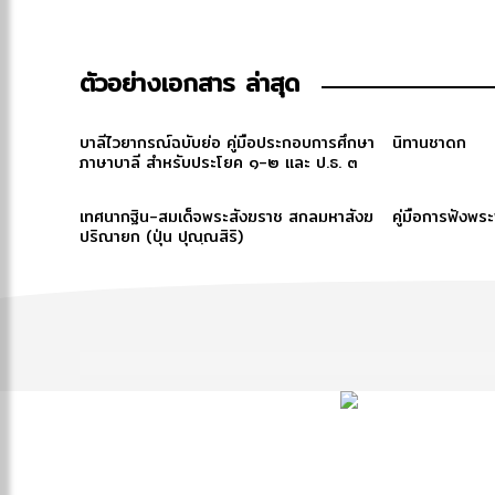
ตัวอย่างเอกสาร ล่าสุด
บาลีไวยากรณ์ฉบับย่อ คู่มือประกอบการศึกษา
นิทานชาดก
ภาษาบาลี สำหรับประโยค ๑-๒ และ ป.ธ. ๓
เทศนากฐิน-สมเด็จพระสังฆราช สกลมหาสังฆ
คู่มือการฟังพร
ปริณายก (ปุ่น ปุณฺณสิริ)