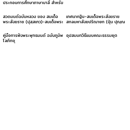
ประกอบการศึกษาภาษาบาลี สำหรับ
ประโยค ๑-๒ และ ป.ธ. ๓
สวดมนต์ฉบับหลวง ของ สมเด็จ
เทศนากฐิน-สมเด็จพระสังฆราช
พระสังฆราช (ปุสฺสเทว)-สมเด็จพระ
สกลมหาสังฆปริณายก (ปุ่น ปุณฺณ
สังฆราช (ปุสฺสเทว)
สิริ)
คู่มือการฟังพระพุทธมนต์ ฉบับภูมิพ
อุปสมบทวิธีแบบคณะธรรมยุต
โลภิกขุ