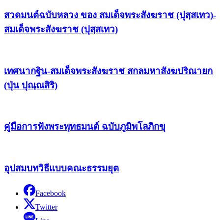
สวดมนต์ฉบับหลวง ของ สมเด็จพระสังฆราช (ปุสฺสเทว)-
สมเด็จพระสังฆราช (ปุสฺสเทว)
เทศนากฐิน-สมเด็จพระสังฆราช สกลมหาสังฆปริณายก
(ปุ่น ปุณฺณสิริ)
คู่มือการฟังพระพุทธมนต์ ฉบับภูมิพโลภิกขุ
อุปสมบทวิธีแบบคณะธรรมยุต
Facebook
Twitter