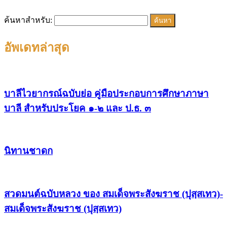
ค้นหาสำหรับ:
อัพเดทล่าสุด
บาลีไวยากรณ์ฉบับย่อ คู่มือประกอบการศึกษาภาษา
บาลี สำหรับประโยค ๑-๒ และ ป.ธ. ๓
นิทานชาดก
สวดมนต์ฉบับหลวง ของ สมเด็จพระสังฆราช (ปุสฺสเทว)-
สมเด็จพระสังฆราช (ปุสฺสเทว)