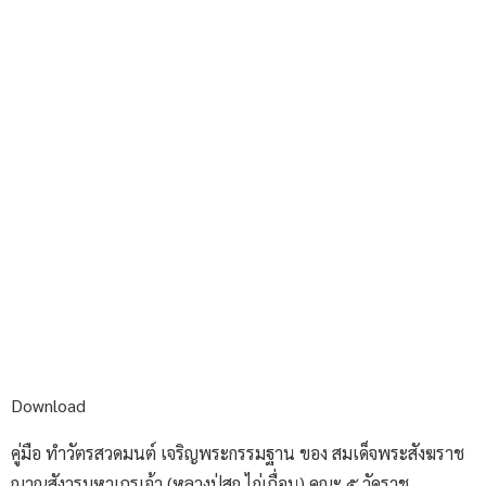
Download
คู่มือ ทำวัตรสวดมนต์ เจริญพระกรรมฐาน ของ สมเด็จพระสังฆราช
ญาณสังวรมหาเถรเจ้า (หลวงปู่สุก ไก่เถื่อน) คณะ ๕ วัดราช