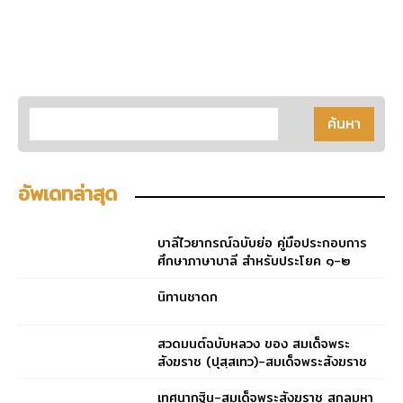
อัพเดทล่าสุด
บาลีไวยากรณ์ฉบับย่อ คู่มือประกอบการ
ศึกษาภาษาบาลี สำหรับประโยค ๑-๒
และ ป.ธ. ๓
นิทานชาดก
สวดมนต์ฉบับหลวง ของ สมเด็จพระ
สังฆราช (ปุสฺสเทว)-สมเด็จพระสังฆราช
(ปุสฺสเทว)
เทศนากฐิน-สมเด็จพระสังฆราช สกลมหา