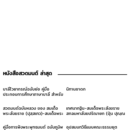
หนังสือสวดมนต์ ล่าสุด
บาลีไวยากรณ์ฉบับย่อ คู่มือ
นิทานชาดก
ประกอบการศึกษาภาษาบาลี สำหรับ
ประโยค ๑-๒ และ ป.ธ. ๓
สวดมนต์ฉบับหลวง ของ สมเด็จ
เทศนากฐิน-สมเด็จพระสังฆราช
พระสังฆราช (ปุสฺสเทว)-สมเด็จพระ
สกลมหาสังฆปริณายก (ปุ่น ปุณฺณ
สังฆราช (ปุสฺสเทว)
สิริ)
คู่มือการฟังพระพุทธมนต์ ฉบับภูมิพ
อุปสมบทวิธีแบบคณะธรรมยุต