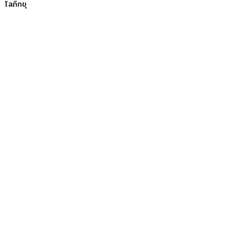
โลภิกขุ