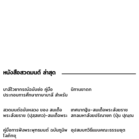
หนังสือสวดมนต์ ล่าสุด
บาลีไวยากรณ์ฉบับย่อ คู่มือ
นิทานชาดก
ประกอบการศึกษาภาษาบาลี สำหรับ
ประโยค ๑-๒ และ ป.ธ. ๓
สวดมนต์ฉบับหลวง ของ สมเด็จ
เทศนากฐิน-สมเด็จพระสังฆราช
พระสังฆราช (ปุสฺสเทว)-สมเด็จพระ
สกลมหาสังฆปริณายก (ปุ่น ปุณฺณ
สังฆราช (ปุสฺสเทว)
สิริ)
คู่มือการฟังพระพุทธมนต์ ฉบับภูมิพ
อุปสมบทวิธีแบบคณะธรรมยุต
โลภิกขุ