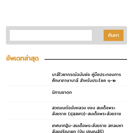
อัพเดทล่าสุด
บาลีไวยากรณ์ฉบับย่อ คู่มือประกอบการ
ศึกษาภาษาบาลี สำหรับประโยค ๑-๒
และ ป.ธ. ๓
นิทานชาดก
สวดมนต์ฉบับหลวง ของ สมเด็จพระ
สังฆราช (ปุสฺสเทว)-สมเด็จพระสังฆราช
(ปุสฺสเทว)
เทศนากฐิน-สมเด็จพระสังฆราช สกลมหา
สังฆปริณายก (ปุ่น ปุณฺณสิริ)