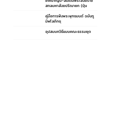
เทศนากฐิน-สมเด็จพระสังฆราช
สกลมหาสังฆปริณายก (ปุ่น
ปุณฺณสิริ)
คู่มือการฟังพระพุทธมนต์ ฉบับภู
มิพโลภิกขุ
อุปสมบทวิธีแบบคณะธรรมยุต