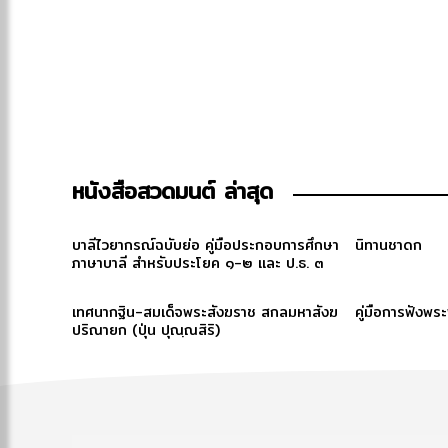
หนังสือสวดมนต์ ล่าสุด
บาลีไวยากรณ์ฉบับย่อ คู่มือประกอบการศึกษา
นิทานชาดก
ภาษาบาลี สำหรับประโยค ๑-๒ และ ป.ธ. ๓
เทศนากฐิน-สมเด็จพระสังฆราช สกลมหาสังฆ
คู่มือการฟังพร
ปริณายก (ปุ่น ปุณฺณสิริ)