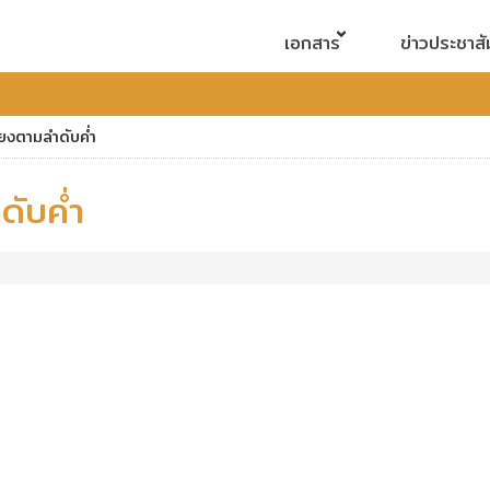
เอกสาร
ข่าวประชาสั
ียงตามลำดับค่ำ
ดับค่ำ