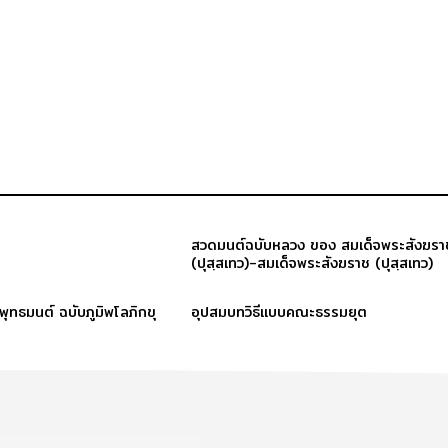
สวดมนต์ฉบับหลวง ของ สมเด็จพระสังฆรา
(ปุสฺสเทว)-สมเด็จพระสังฆราช (ปุสฺสเทว)
ะพุทธมนต์ ฉบับภูมิพโลภิกขุ
อุปสมบทวิธีแบบคณะธรรมยุต