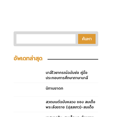
อัพเดทล่าสุด
บาลีไวยากรณ์ฉบับย่อ คู่มือ
ประกอบการศึกษาภาษาบาลี
สำหรับประโยค ๑-๒ และ ป.ธ.
๓
นิทานชาดก
สวดมนต์ฉบับหลวง ของ สมเด็จ
พระสังฆราช (ปุสฺสเทว)-สมเด็จ
พระสังฆราช (ปุสฺสเทว)