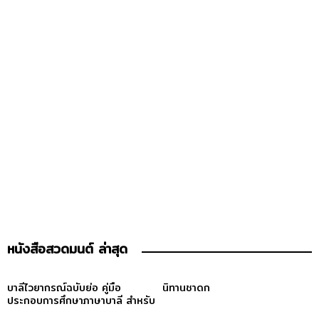
หนังสือสวดมนต์ ล่าสุด
บาลีไวยากรณ์ฉบับย่อ คู่มือ
นิทานชาดก
ประกอบการศึกษาภาษาบาลี สำหรับ
ประโยค ๑-๒ และ ป.ธ. ๓