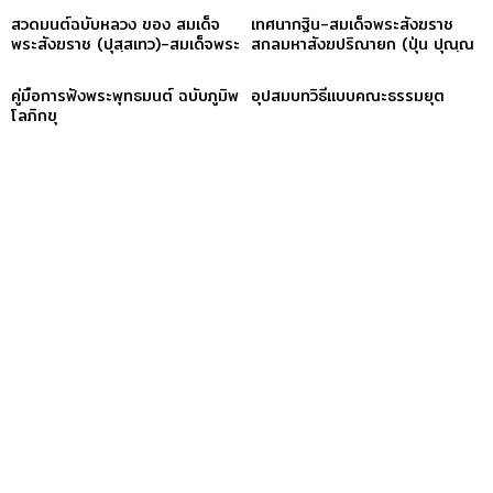
สวดมนต์ฉบับหลวง ของ สมเด็จ
เทศนากฐิน-สมเด็จพระสังฆราช
พระสังฆราช (ปุสฺสเทว)-สมเด็จพระ
สกลมหาสังฆปริณายก (ปุ่น ปุณฺณ
สังฆราช (ปุสฺสเทว)
สิริ)
คู่มือการฟังพระพุทธมนต์ ฉบับภูมิพ
อุปสมบทวิธีแบบคณะธรรมยุต
โลภิกขุ