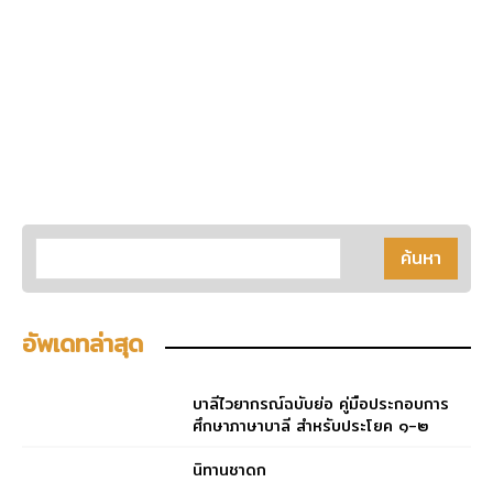
อัพเดทล่าสุด
บาลีไวยากรณ์ฉบับย่อ คู่มือประกอบการ
ศึกษาภาษาบาลี สำหรับประโยค ๑-๒
และ ป.ธ. ๓
นิทานชาดก