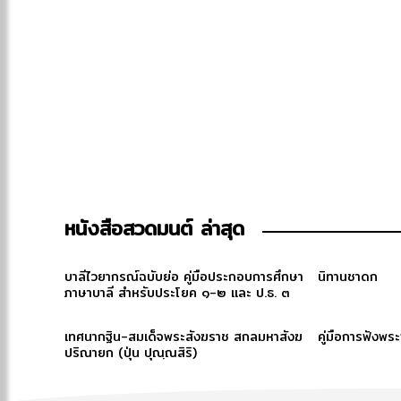
หนังสือสวดมนต์ ล่าสุด
บาลีไวยากรณ์ฉบับย่อ คู่มือประกอบการศึกษา
นิทานชาดก
ภาษาบาลี สำหรับประโยค ๑-๒ และ ป.ธ. ๓
เทศนากฐิน-สมเด็จพระสังฆราช สกลมหาสังฆ
คู่มือการฟังพร
ปริณายก (ปุ่น ปุณฺณสิริ)