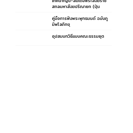
เทศนากฐิน-สมเด็จพระสังฆราช
สกลมหาสังฆปริณายก (ปุ่น
ปุณฺณสิริ)
คู่มือการฟังพระพุทธมนต์ ฉบับภู
มิพโลภิกขุ
อุปสมบทวิธีแบบคณะธรรมยุต