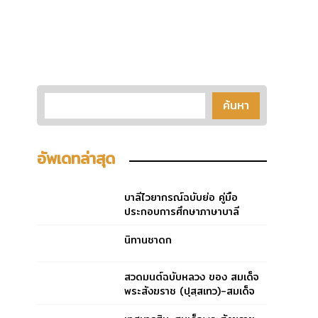
อัพเดทล่าสุด
บาลีไวยากรณ์ฉบับย่อ คู่มือ
ประกอบการศึกษาภาษาบาลี
สำหรับประโยค ๑-๒ และ ป.ธ.
๓
นิทานชาดก
สวดมนต์ฉบับหลวง ของ สมเด็จ
พระสังฆราช (ปุสฺสเทว)-สมเด็จ
พระสังฆราช (ปุสฺสเทว)