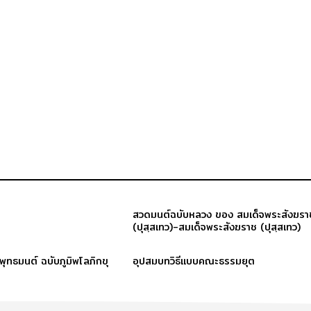
สวดมนต์ฉบับหลวง ของ สมเด็จพระสังฆรา
(ปุสฺสเทว)-สมเด็จพระสังฆราช (ปุสฺสเทว)
ะพุทธมนต์ ฉบับภูมิพโลภิกขุ
อุปสมบทวิธีแบบคณะธรรมยุต