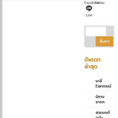
Facebook
Twitter
Line
อัพเดท
ล่าสุด
บาลี
ไวยากรณ์
ฉบับย่อ
คู่มือ
นิทาน
ประกอบ
ชาดก
การศึกษา
ภาษาบาลี
สวดมนต์
สำหรับ
ฉบับ