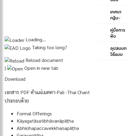
ประโยค
หลวง
๑-๒ และ
ของ
เทศนา
ป.ธ. ๓
สมเด็จ
กฐิน-
พระ
สมเด็จ
สังฆราช
พระ
คู่มือการ
(ปุสฺส
สังฆราช
ฟัง
Loading…
เทว)-
สกลมหา
พระพุทธ
Taking too long?
สมเด็จ
สังฆ
มนต์
อุปสมบท
พระ
ปริณายก
ฉบับภูมิพ
วิธีแบบ
Reload document
สังฆราช
(ปุ่น
โลภิกขุ
คณะ
(ปุสฺสเทว)
ปุณฺณสิริ)
ธรรมยุต
|
Open in new tab
Download
เอกสาร PDF คำแผ่เมตตา-Pali -Thai Chant
ประกอบด้วย
Formal Offerings
Kāyagatāsatibhāvanāpāṭha
Abhiṇhapaccavekkhaṇapāṭha
Garavagātha