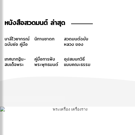
หนังสือสวดมนต์ ล่าสุด
บาลีไวยากรณ์
นิทานชาดก
สวดมนต์ฉบับ
ฉบับย่อ คู่มือ
หลวง ของ
ประกอบการ
สมเด็จพระ
ศึกษาภาษาบาลี
สังฆราช (ปุสฺส
เทศนากฐิน-
คู่มือการฟัง
อุปสมบทวิธี
สำหรับประโยค
เทว)-สมเด็จ
สมเด็จพระ
พระพุทธมนต์
แบบคณะธรรม
๑-๒ และ ป.ธ.
พระสังฆราช
สังฆราช สกล
ฉบับภูมิพโลภิ
ยุต
๓
(ปุสฺสเทว)
มหาสังฆ
กขุ
ปริณายก (ปุ่น
ปุณฺณสิริ)