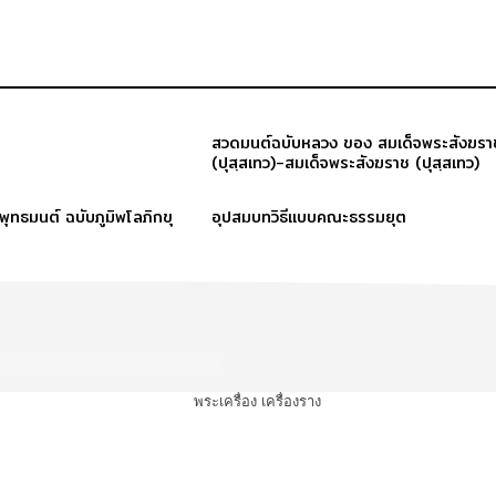
สวดมนต์ฉบับหลวง ของ สมเด็จพระสังฆรา
(ปุสฺสเทว)-สมเด็จพระสังฆราช (ปุสฺสเทว)
ะพุทธมนต์ ฉบับภูมิพโลภิกขุ
อุปสมบทวิธีแบบคณะธรรมยุต