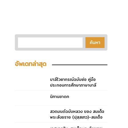
อัพเดทล่าสุด
บาลีไวยากรณ์ฉบับย่อ คู่มือ
ประกอบการศึกษาภาษาบาลี
สำหรับประโยค ๑-๒ และ ป.ธ.
๓
นิทานชาดก
สวดมนต์ฉบับหลวง ของ สมเด็จ
พระสังฆราช (ปุสฺสเทว)-สมเด็จ
พระสังฆราช (ปุสฺสเทว)