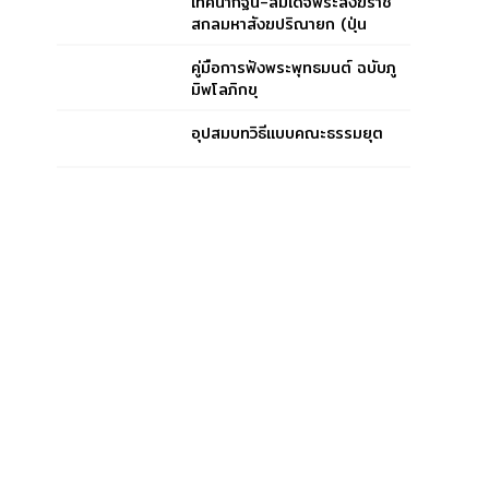
เทศนากฐิน-สมเด็จพระสังฆราช
สกลมหาสังฆปริณายก (ปุ่น
ปุณฺณสิริ)
คู่มือการฟังพระพุทธมนต์ ฉบับภู
มิพโลภิกขุ
อุปสมบทวิธีแบบคณะธรรมยุต