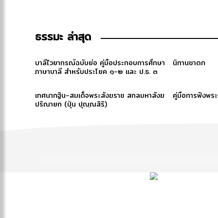
ธรรมะ ล่าสุด
บาลีไวยากรณ์ฉบับย่อ คู่มือประกอบการศึกษา
นิทานชาดก
ภาษาบาลี สำหรับประโยค ๑-๒ และ ป.ธ. ๓
เทศนากฐิน-สมเด็จพระสังฆราช สกลมหาสังฆ
คู่มือการฟังพร
ปริณายก (ปุ่น ปุณฺณสิริ)