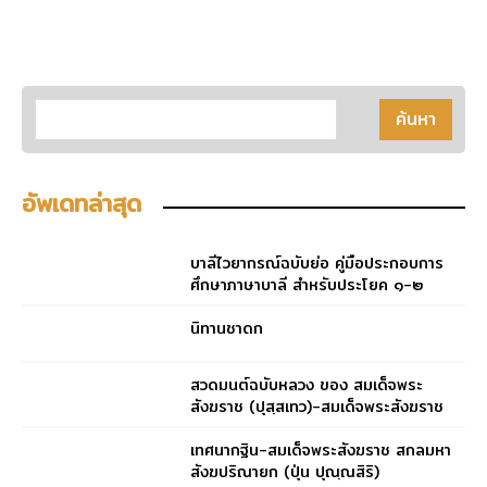
อัพเดทล่าสุด
บาลีไวยากรณ์ฉบับย่อ คู่มือประกอบการ
ศึกษาภาษาบาลี สำหรับประโยค ๑-๒
และ ป.ธ. ๓
นิทานชาดก
สวดมนต์ฉบับหลวง ของ สมเด็จพระ
สังฆราช (ปุสฺสเทว)-สมเด็จพระสังฆราช
(ปุสฺสเทว)
เทศนากฐิน-สมเด็จพระสังฆราช สกลมหา
สังฆปริณายก (ปุ่น ปุณฺณสิริ)