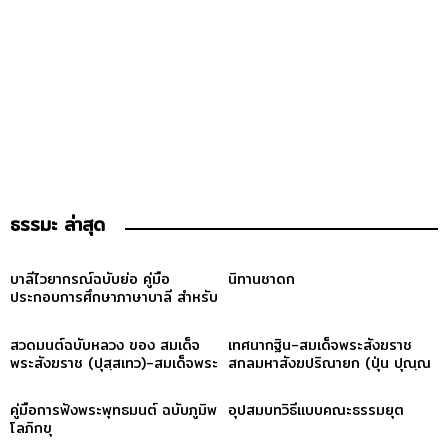
ธรรมะ ล่าสุด
บาลีไวยากรณ์ฉบับย่อ คู่มือ
นิทานชาดก
ประกอบการศึกษาภาษาบาลี สำหรับ
ประโยค ๑-๒ และ ป.ธ. ๓
สวดมนต์ฉบับหลวง ของ สมเด็จ
เทศนากฐิน-สมเด็จพระสังฆราช
พระสังฆราช (ปุสฺสเทว)-สมเด็จพระ
สกลมหาสังฆปริณายก (ปุ่น ปุณฺณ
สังฆราช (ปุสฺสเทว)
สิริ)
คู่มือการฟังพระพุทธมนต์ ฉบับภูมิพ
อุปสมบทวิธีแบบคณะธรรมยุต
โลภิกขุ