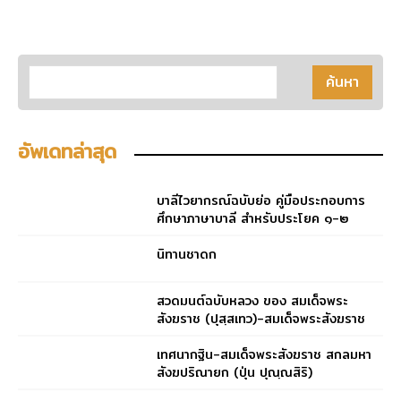
อัพเดทล่าสุด
บาลีไวยากรณ์ฉบับย่อ คู่มือประกอบการ
ศึกษาภาษาบาลี สำหรับประโยค ๑-๒
และ ป.ธ. ๓
นิทานชาดก
สวดมนต์ฉบับหลวง ของ สมเด็จพระ
สังฆราช (ปุสฺสเทว)-สมเด็จพระสังฆราช
(ปุสฺสเทว)
เทศนากฐิน-สมเด็จพระสังฆราช สกลมหา
สังฆปริณายก (ปุ่น ปุณฺณสิริ)