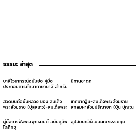
ธรรมะ ล่าสุด
บาลีไวยากรณ์ฉบับย่อ คู่มือ
นิทานชาดก
ประกอบการศึกษาภาษาบาลี สำหรับ
ประโยค ๑-๒ และ ป.ธ. ๓
สวดมนต์ฉบับหลวง ของ สมเด็จ
เทศนากฐิน-สมเด็จพระสังฆราช
พระสังฆราช (ปุสฺสเทว)-สมเด็จพระ
สกลมหาสังฆปริณายก (ปุ่น ปุณฺณ
สังฆราช (ปุสฺสเทว)
สิริ)
คู่มือการฟังพระพุทธมนต์ ฉบับภูมิพ
อุปสมบทวิธีแบบคณะธรรมยุต
โลภิกขุ