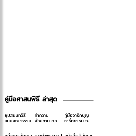
คู่มือศาสนพิธี ล่าสุด
อุปสมบทวิธี
คำถวาย
คู่มือจาริกบุญ
แบบคณะธรรม
สังฆทาน ต่อ
จารึกธรรม ณ
ยุต
ชะตาชีวิต
แดนพุทธภูมิ
คู่มือการจัดงาน
พระจำพรรษา 1
หนังสือ วินัยมุช