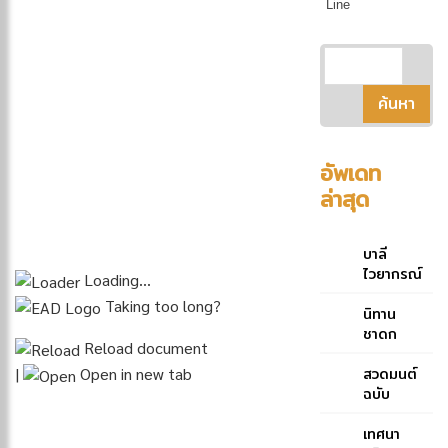
Line
อัพเดท
ล่าสุด
บาลี
ไวยากรณ์
Loading…
ฉบับย่อ
Taking too long?
คู่มือ
นิทาน
ประกอบ
ชาดก
Reload document
การศึกษา
ภาษาบาลี
สวดมนต์
|
Open in new tab
สำหรับ
ฉบับ
ประโยค
หลวง
๑-๒ และ
ของ
เทศนา