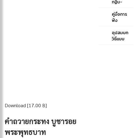
ป.ธ. ๓
สมเด็จ
กฐิน-
พระ
สมเด็จ
สังฆราช
พระ
คู่มือการ
(ปุสฺส
สังฆราช
ฟัง
เทว)-
สกลมหา
พระพุทธ
สมเด็จ
สังฆ
มนต์
อุปสมบท
พระ
ปริณายก
ฉบับภูมิพ
วิธีแบบ
สังฆราช
(ปุ่น
โลภิกขุ
คณะ
(ปุสฺสเทว)
ปุณฺณสิริ)
ธรรมยุต
Download [17.00 B]
คำถวายกระทง
บูชารอย
พระพุทธบาท