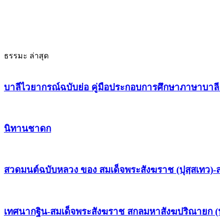
ธรรมะ ล่าสุด
บาลีไวยากรณ์ฉบับย่อ คู่มือประกอบการศึกษาภาษาบาลี
นิทานชาดก
สวดมนต์ฉบับหลวง ของ สมเด็จพระสังฆราช (ปุสฺสเทว)-ส
เทศนากฐิน-สมเด็จพระสังฆราช สกลมหาสังฆปริณายก (ปุ่