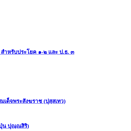
 สำหรับประโยค ๑-๒ และ ป.ธ. ๓
มเด็จพระสังฆราช (ปุสฺสเทว)
น ปุณฺณสิริ)