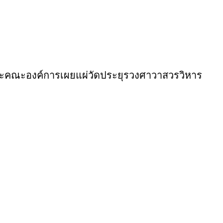
และคณะองค์การเผยแผ่วัดประยุรวงศาวาสวรวิหาร