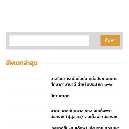
อัพเดทล่าสุด
บาลีไวยากรณ์ฉบับย่อ คู่มือประกอบการ
ศึกษาภาษาบาลี สำหรับประโยค ๑-๒
และ ป.ธ. ๓
นิทานชาดก
สวดมนต์ฉบับหลวง ของ สมเด็จพระ
สังฆราช (ปุสฺสเทว)-สมเด็จพระสังฆราช
(ปุสฺสเทว)
เทศนากฐิน-สมเด็จพระสังฆราช สกลมหา