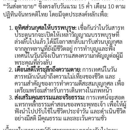
“วันส่งตายาย” ซึ่งตรงกับวันแรม 15 ค่ำ เดือน 10 ตาม
ปฏิทินจันทรคติไทย โดยมีจุดประสงค์หลักเพื่อ:
อุทิศส่วนกุศลให้บรรพบุรุษ:
เชื่อกันว่าในวันสารท
ประตูนรกจะเปิดให้เหล่าวิญญาณบรรพบุรุษที่
ล่วงลับไปแล้ว ได้มีโอกาสกลับมารับส่วนบุญกุศล
จากลูกหลานที่ยังมีชีวิตอยู่ การทำบุญและฟัง
เทศน์ในวันนี้จึงเป็นการแสดงความกตัญญูต่อผู้มี
พระคุณที่ล่วงลับ
เตือนสติให้ระลึกถึงความตาย:
การเทศน์ในวัน
สารทมักเน้นย้ำถึงความไม่เที่ยงของชีวิต และ
ความสำคัญของการทำความดีสะสมบุญกุศล เพื่อ
เตรียมพร้อมสำหรับการเดินทางในภพหน้า
ส่งเสริมคุณธรรมและจริยธรรม:
การเทศน์จะสอด
แทรกหลักธรรมคำสอนของพระพุทธเจ้า เพื่อให้ผู้
ฟังนำไปปรับใช้ในชีวิตประจำวัน และดำเนินชีวิต
อย่างมีสติ มีคุณธรรม และละเว้นความชั่ว