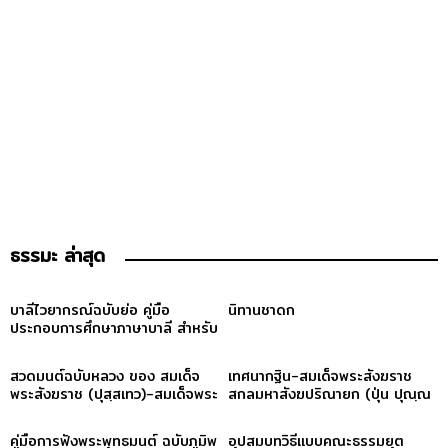
ธรรมะ ล่าสุด
บาลีไวยากรณ์ฉบับย่อ คู่มือ
นิทานชาดก
ประกอบการศึกษาภาษาบาลี สำหรับ
ประโยค ๑-๒ และ ป.ธ. ๓
สวดมนต์ฉบับหลวง ของ สมเด็จ
เทศนากฐิน-สมเด็จพระสังฆราช
พระสังฆราช (ปุสฺสเทว)-สมเด็จพระ
สกลมหาสังฆปริณายก (ปุ่น ปุณฺณ
สังฆราช (ปุสฺสเทว)
สิริ)
คู่มือการฟังพระพุทธมนต์ ฉบับภูมิพ
อุปสมบทวิธีแบบคณะธรรมยุต