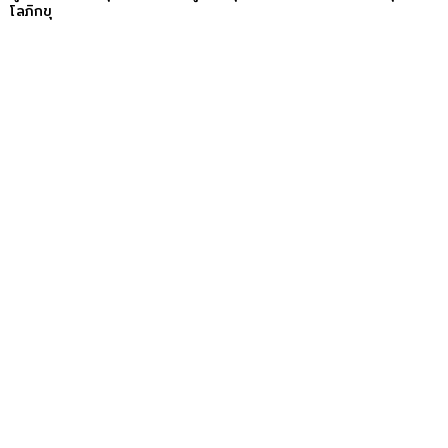
โลภิกขุ