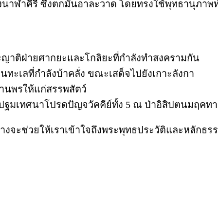
นาฬาคีรี ซึ่งตกมันอาละวาด โดยทรงใช้พุทธานุภาพ
ญาติฝ่ายศากยะและโกลิยะที่กำลังทำสงครามกัน
นทะเลที่กำลังบ้าคลั่ง ขณะเสด็จไปยังเกาะลังกา
นพรให้แก่สรรพสัตว์
ฐมเทศนาโปรดปัญจวัคคีย์ทั้ง 5 ณ ป่าอิสิปตนมฤคทา
ช่วยให้เราเข้าใจถึงพระพุทธประวัติและหลักธรรมค