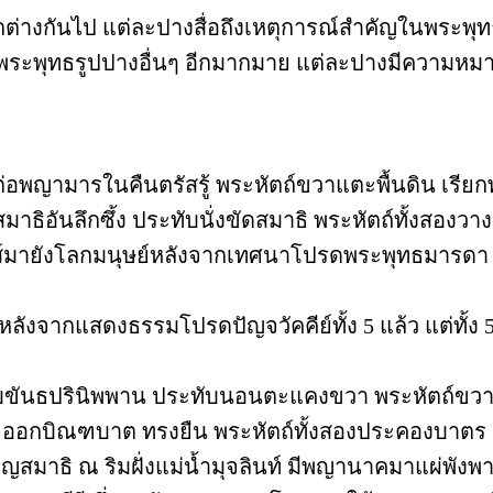
่างกันไป แต่ละปางสื่อถึงเหตุการณ์สำคัญในพระพุท
ังมีพระพุทธรูปปางอื่นๆ อีกมากมาย แต่ละปางมีความ
อพญามารในคืนตรัสรู้ พระหัตถ์ขวาแตะพื้นดิน เรี
าธิอันลึกซึ้ง ประทับนั่งขัดสมาธิ พระหัตถ์ทั้งสอง
ส์มายังโลกมนุษย์หลังจากเทศนาโปรดพระพุทธมารดา 
ังจากแสดงธรรมโปรดปัญจวัคคีย์ทั้ง 5 แล้ว แต่ทั้ง 
บขันธปรินิพพาน ประทับนอนตะแคงขวา พระหัตถ์ขว
สด็จออกบิณฑบาต ทรงยืน พระหัตถ์ทั้งสองประคองบาตร
สมาธิ ณ ริมฝั่งแม่น้ำมุจลินท์ มีพญานาคมาแผ่พังพ