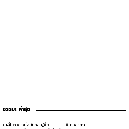
ธรรมะ ล่าสุด
บาลีไวยากรณ์ฉบับย่อ คู่มือ
นิทานชาดก