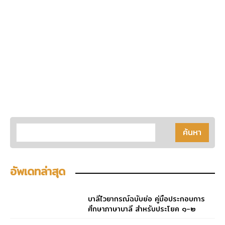
อัพเดทล่าสุด
บาลีไวยากรณ์ฉบับย่อ คู่มือประกอบการ
ศึกษาภาษาบาลี สำหรับประโยค ๑-๒
และ ป.ธ. ๓