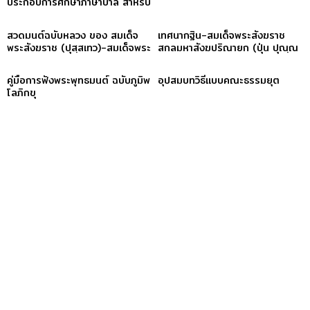
ประกอบการศึกษาภาษาบาลี สำหรับ
ประโยค ๑-๒ และ ป.ธ. ๓
สวดมนต์ฉบับหลวง ของ สมเด็จ
เทศนากฐิน-สมเด็จพระสังฆราช
พระสังฆราช (ปุสฺสเทว)-สมเด็จพระ
สกลมหาสังฆปริณายก (ปุ่น ปุณฺณ
สังฆราช (ปุสฺสเทว)
สิริ)
คู่มือการฟังพระพุทธมนต์ ฉบับภูมิพ
อุปสมบทวิธีแบบคณะธรรมยุต
โลภิกขุ