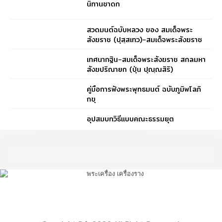
นิทานชาดก
สวดมนต์ฉบับหลวง ของ สมเด็จพระ
สังฆราช (ปุสฺสเทว)-สมเด็จพระสังฆราช
(ปุสฺสเทว)
เทศนากฐิน-สมเด็จพระสังฆราช สกลมหา
สังฆปริณายก (ปุ่น ปุณฺณสิริ)
คู่มือการฟังพระพุทธมนต์ ฉบับภูมิพโลภิ
กขุ
อุปสมบทวิธีแบบคณะธรรมยุต