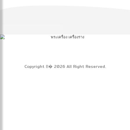
๓
(ปุสฺสเทว)
มหาสังฆ
กขุ
ปริณายก (ปุ่น
ปุณฺณสิริ)
Copyright В� 2026 All Right Reserved.