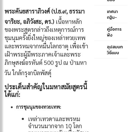
ประโยค
หลวง
พระคันธสาราภิวงศ์ (ป.ธ.๙, ธรรมา
๑-๒ และ
ของ
เทศนา
ป.ธ. ๓
สมเด็จ
กฐิน-
จาริยะ, อภิวังสะ, ดร.)
เนื้อหาหลัก
พระ
สมเด็จ
ของพระสูตรกล่าวถึงเหตุการณ์การ
สังฆราช
พระ
คู่มือการ
(ปุสฺส
สังฆราช
ฟัง
ชุมนุมครั้งยิ่งใหญ่ของเหล่าทวยเทพ
เทว)-
สกลมหา
พระพุทธ
และพรหมจากหมื่นโลกธาตุ เพื่อเข้า
สมเด็จ
สังฆ
มนต์
อุปสมบท
พระ
ปริณายก
ฉบับภูมิพ
วิธีแบบ
เฝ้าพระผู้มีพระภาคเจ้าและพระ
สังฆราช
(ปุ่น
โลภิกขุ
คณะ
ภิกษุสงฆ์อรหันต์ 500 รูป ณ ป่ามหา
(ปุสฺสเทว)
ปุณฺณสิริ)
ธรรมยุต
วัน ใกล้กรุงกบิลพัสดุ์
ประเด็นสำคัญในมหาสมัยสูตรนี้
ได้แก่:
การชุมนุมของทวยเทพ:
เหล่าเทวดาและพรหม
จำนวนมากจาก 10 โลก