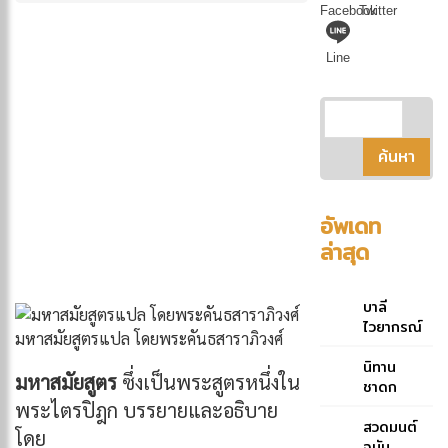
Facebook
Twitter
Line
อัพเดท
ล่าสุด
บาลี
ไวยากรณ์
มหาสมัยสูตรแปล โดยพระคันธสาราภิวงศ์
ฉบับย่อ
คู่มือ
นิทาน
มหาสมัยสูตร
ซึ่งเป็นพระสูตรหนึ่งใน
ประกอบ
ชาดก
การศึกษา
พระไตรปิฎก บรรยายและอธิบาย
ภาษาบาลี
สวดมนต์
โดย
สำหรับ
ฉบับ