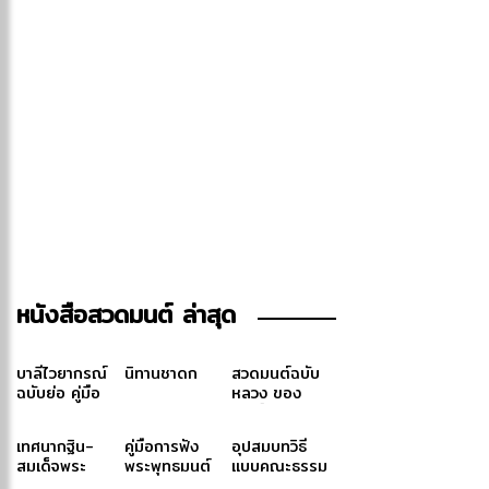
หนังสือสวดมนต์ ล่าสุด
บาลีไวยากรณ์
นิทานชาดก
สวดมนต์ฉบับ
ฉบับย่อ คู่มือ
หลวง ของ
ประกอบการ
สมเด็จพระ
ศึกษาภาษาบาลี
สังฆราช (ปุสฺส
เทศนากฐิน-
คู่มือการฟัง
อุปสมบทวิธี
สำหรับประโยค
เทว)-สมเด็จ
สมเด็จพระ
พระพุทธมนต์
แบบคณะธรรม
๑-๒ และ ป.ธ.
พระสังฆราช
สังฆราช สกล
ฉบับภูมิพโลภิ
ยุต