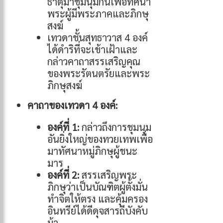
ธาตุมาชุมนุมกันเพื่อทัศนา
พระผู้มีพระภาคและภิกษุ
สงฆ์
เทวดาชั้นสุทธาวาส 4 องค์
ได้ดำริที่จะเข้าเฝ้าและ
กล่าวคาถาสรรเสริญคุณ
ของพระรัตนตรัยและพระ
ภิกษุสงฆ์
คาถาของเทวดา 4 องค์:
องค์ที่ 1:
กล่าวถึงการชุมนุม
อันยิ่งใหญ่ของทวยเทพเพื่อ
มาทัศนาหมู่ภิกษุผู้ชนะ
มาร
องค์ที่ 2:
สรรเสริญพระ
ภิกษุว่าเป็นบัณฑิตผู้ตั้งมั่น
ทำจิตให้ตรง และคุ้มครอง
อินทรีย์ได้ดีดุจสารถีบังคับ
ม้า