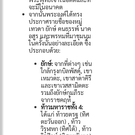
จะมีในอนาคต
จากนั้นพระองค์ได้ทรง
ประกาศรายชื่อของหมู่
เทวดา ยักษ์ คนธรรพ์ นาค
อสูร และพรหมที่มาชุมนุม
ในครั้งนั้นอย่างละเอียด ซึ่ง
ประกอบด้วย:
ยักษ์:
จากที่ต่างๆ เช่น
ใกล้กรุงกบิลพัสดุ์, เขา
เหมวตะ, เขาสาตาคิรี
และเขาเวสสามิตตะ
รวมถึงยักษ์กุมภีระ
จากราชคฤห์
ท้าวมหาราชทั้ง 4:
ได้แก่ ท้าวธตรฐ (ทิศ
ตะวันออก) , ท้าว
วิรุฬหก (ทิศใต้) , ท้าว