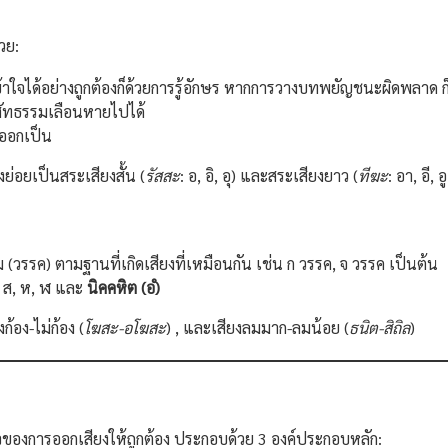
วย:
ใจได้อย่างถูกต้องก็ด้วยการรู้อักษร หากการวางบทพยัญชนะผิดพลาด ก
ัทธรรมเลือนหายไปได้
งออกเป็น
แบ่งย่อยเป็นสระเสียงสั้น (
รัสสะ
: อ, อิ, อุ) และสระเสียงยาว (
ทีฆะ
: อา, อี, อู
่ม (วรรค) ตามฐานที่เกิดเสียงที่เหมือนกัน เช่น ก วรรค, จ วรรค เป็นต้น
ว, ส, ห, ฬ และ
นิคคหิต (อํ)
ยงก้อง-ไม่ก้อง (
โฆสะ-อโฆสะ
) , และเสียงลมมาก-ลมน้อย (
ธนิต-สิถิล
)
ใจของการออกเสียงให้ถูกต้อง ประกอบด้วย 3 องค์ประกอบหลัก: