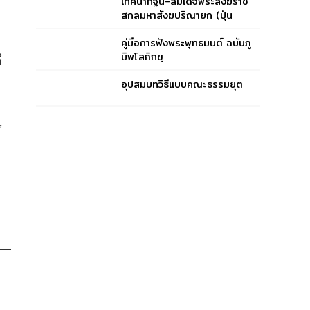
เทศนากฐิน-สมเด็จพระสังฆราช
สกลมหาสังฆปริณายก (ปุ่น
ปุณฺณสิริ)
คู่มือการฟังพระพุทธมนต์ ฉบับภู
มิพโลภิกขุ
็
อุปสมบทวิธีแบบคณะธรรมยุต
,