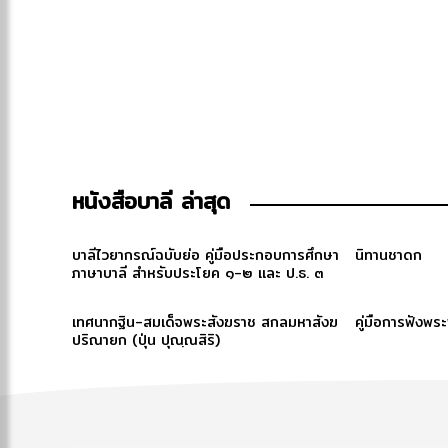
หนังสือบาลี ล่าสุด
บาลีไวยากรณ์ฉบับย่อ คู่มือประกอบการศึกษา
นิทานชาดก
ภาษาบาลี สำหรับประโยค ๑-๒ และ ป.ธ. ๓
เทศนากฐิน-สมเด็จพระสังฆราช สกลมหาสังฆ
คู่มือการฟังพร
ปริณายก (ปุ่น ปุณฺณสิริ)