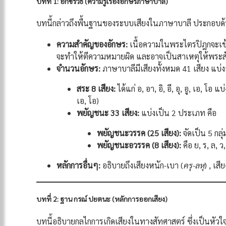
บทที่ 1: อักขรวิธี (ความรู้เรื่องอักษรภาษาบาลี)
บทนี้กล่าวถึงพื้นฐานของระบบเสียงในภาษาบาลี ประกอบด้
ความสำคัญของอักษร:
เนื้อความในพระไตรปิฎกจะเข้า
จะทำให้ตีความหมายผิด และอาจเป็นสาเหตุให้พระส
จำนวนอักษร:
ภาษาบาลีมีเสียงทั้งหมด 41 เสียง แบ่
สระ 8 เสียง:
ได้แก่ อ, อา, อิ, อี, อุ, อู, เอ, โอ 
เอ, โอ)
พยัญชนะ 33 เสียง:
แบ่งเป็น 2 ประเภท คือ
พยัญชนะวรรค (25 เสียง):
จัดเป็น 5 กลุ
พยัญชนะอวรรค (8 เสียง):
คือ ย, ร, ล, 
หลักการอื่นๆ:
อธิบายถึงเสียงหนัก-เบา (
ครุ-ลหุ
) , เสี
บทที่ 2: ฐาน กรณ์ ปยตนะ (หลักการออกเสียง)
บทนี้อธิบายกลไกการเกิดเสียงในทางสัทศาสตร์ ซึ่งเป็นหัว