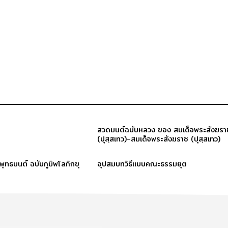
สวดมนต์ฉบับหลวง ของ สมเด็จพระสังฆรา
(ปุสฺสเทว)-สมเด็จพระสังฆราช (ปุสฺสเทว)
ะพุทธมนต์ ฉบับภูมิพโลภิกขุ
อุปสมบทวิธีแบบคณะธรรมยุต