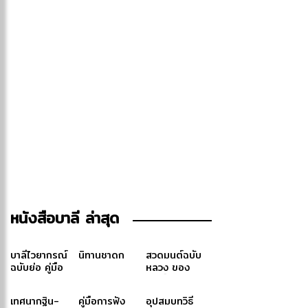
หนังสือบาลี ล่าสุด
บาลีไวยากรณ์
นิทานชาดก
สวดมนต์ฉบับ
ฉบับย่อ คู่มือ
หลวง ของ
ประกอบการ
สมเด็จพระ
ศึกษาภาษาบาลี
สังฆราช (ปุสฺส
เทศนากฐิน-
คู่มือการฟัง
อุปสมบทวิธี
สำหรับประโยค
เทว)-สมเด็จ