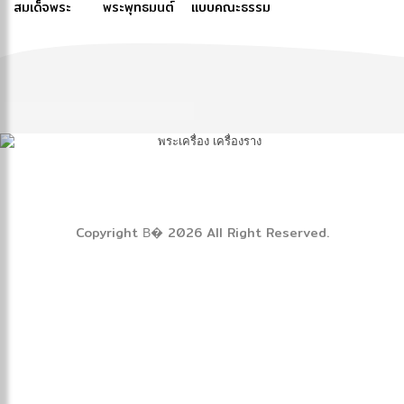
สมเด็จพระ
พระพุทธมนต์
แบบคณะธรรม
๑-๒ และ ป.ธ.
พระสังฆราช
สังฆราช สกล
ฉบับภูมิพโลภิ
ยุต
๓
(ปุสฺสเทว)
มหาสังฆ
กขุ
ปริณายก (ปุ่น
ปุณฺณสิริ)
Copyright В� 2026 All Right Reserved.