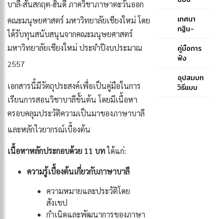
บาลี-สันสกฤต-ฮินดี ภาควิชาภาษาตะวันออก
ประโยค
หลวง
๑-๒ และ
ของ
เทศนา
คณะมนุษยศาสตร์ มหาวิทยาลัยเชียงใหม่
โดย
ป.ธ. ๓
สมเด็จ
กฐิน-
ได้รับทุนสนับสนุนจากคณะมนุษยศาสตร์
พระ
สมเด็จ
มหาวิทยาลัยเชียงใหม่ ประจำปีงบประมาณ
สังฆราช
พระ
คู่มือการ
(ปุสฺส
สังฆราช
ฟัง
2557
เทว)-
สกลมหา
พระพุทธ
สมเด็จ
สังฆ
มนต์
อุปสมบท
เอกสารนี้มีวัตถุประสงค์เพื่อเป็นคู่มือในการ
พระ
ปริณายก
ฉบับภูมิพ
วิธีแบบ
สังฆราช
(ปุ่น
โลภิกขุ
คณะ
เรียนการสอนวิชาบาลีขั้นต้น โดยมีเนื้อหา
(ปุสฺสเทว)
ปุณฺณสิริ)
ธรรมยุต
ครอบคลุมประวัติความเป็นมาของภาษาบาลี
และหลักไวยากรณ์เบื้องต้น
เนื้อหาหลักประกอบด้วย 11 บท
ได้แก่:
ความรู้เบื้องต้นเกี่ยวกับภาษาบาลี
ความหมายและประวัติโดย
สังเขป
กำเนิดและพัฒนาการของภาษา