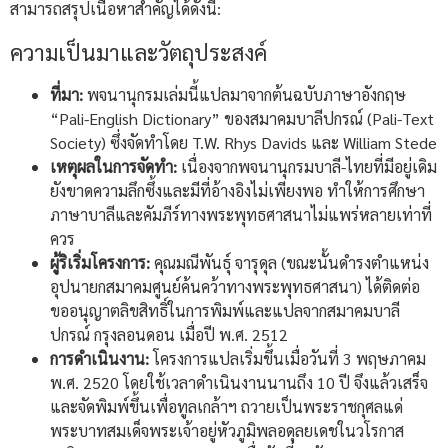
สามารถสรุปเนื้อหาสำคัญได้ดังนี้:
ความเป็นมาและวัตถุประสงค์
ที่มา:
พจนานุกรมเล่มนี้แปลมาจากต้นฉบับภาษาอังกฤษ
“Pali-English Dictionary” ของสมาคมบาลีปกรณ์ (Pali-Text
Society) ซึ่งจัดทำโดย T.W. Rhys Davids และ William Stede
เหตุผลในการจัดทำ:
เนื่องจากพจนานุกรมบาลี-ไทยที่มีอยู่เดิม
ยังขาดความลึกซึ้งและมีที่อ้างอิงไม่เพียงพอ ทำให้การศึกษา
ภาษาบาลีและคัมภีร์ทางพระพุทธศาสนาไม่แพร่หลายเท่าที่
ควร
ผู้ริเริ่มโครงการ:
คุณมณีพันธุ์ จารุดุล (ขณะนั้นดำรงตำแหน่ง
อุปนายกสมาคมศูนย์ค้นคว้าทางพระพุทธศาสนา) ได้ติดต่อ
ขออนุญาตลิขสิทธิ์ในการพิมพ์และแปลจากสมาคมบาลี
ปกรณ์ กรุงลอนดอน เมื่อปี พ.ศ. 2512
การดำเนินงาน:
โครงการแปลเริ่มขึ้นเมื่อวันที่ 3 พฤษภาคม
พ.ศ. 2520 โดยใช้เวลาดำเนินงานนานถึง 10 ปี จึงแล้วเสร็จ
และจัดพิมพ์ขึ้นเพื่อทูลเกล้าฯ ถวายเป็นพระราชกุศลแด่
พระบาทสมเด็จพระเจ้าอยู่หัวภูมิพลอดุลยเดชในวโรกาส