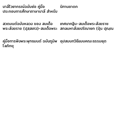
บาลีไวยากรณ์ฉบับย่อ คู่มือ
นิทานชาดก
ประกอบการศึกษาภาษาบาลี สำหรับ
ประโยค ๑-๒ และ ป.ธ. ๓
สวดมนต์ฉบับหลวง ของ สมเด็จ
เทศนากฐิน-สมเด็จพระสังฆราช
พระสังฆราช (ปุสฺสเทว)-สมเด็จพระ
สกลมหาสังฆปริณายก (ปุ่น ปุณฺณ
สังฆราช (ปุสฺสเทว)
สิริ)
คู่มือการฟังพระพุทธมนต์ ฉบับภูมิพ
อุปสมบทวิธีแบบคณะธรรมยุต
โลภิกขุ