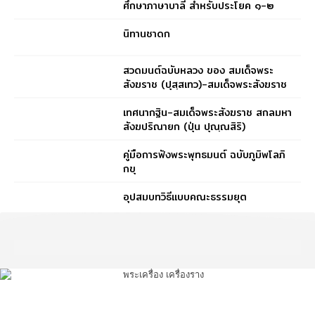
ศึกษาภาษาบาลี สำหรับประโยค ๑-๒
และ ป.ธ. ๓
นิทานชาดก
สวดมนต์ฉบับหลวง ของ สมเด็จพระ
สังฆราช (ปุสฺสเทว)-สมเด็จพระสังฆราช
(ปุสฺสเทว)
เทศนากฐิน-สมเด็จพระสังฆราช สกลมหา
สังฆปริณายก (ปุ่น ปุณฺณสิริ)
คู่มือการฟังพระพุทธมนต์ ฉบับภูมิพโลภิ
กขุ
อุปสมบทวิธีแบบคณะธรรมยุต