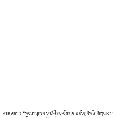
จากเอกสาร “พจนานุกรม บาลี-ไทย-อังกฤษ ฉบับภูมิพโลภิกขุ.pdf”