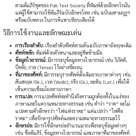
ตามคัมภีร์ชุดของ Pali-Text Society ที่พิมพ์ด้วยอักษรโรมัน
แต่ผู้ใช้สามารถใช้คัมภีร์ฉบับอักษรไทย เช่น ฉบับมหามกุฎฯ
หรือฉบับหลวง ในการค้นหาเทียบเคียงได้
วิธีการใช้งานและลักษณะเด่น
การเรียงลำดับ:
เรียงลำดับศัพท์ตามต้นฉบับภาษาอังกฤษเดิม
ศัพท์หลัก:
พิมพ์ด้วยตัวหนาและอยู่ชิดซ้ายมือ
ข้อมูลไวยากรณ์:
มีการระบุข้อมูลทางไวยากรณ์ เช่น วิภัตติ,
ปัจจัย, กาล (Tense) ไว้อย่างชัดเจน
ที่มาของศัพท์:
มีการระบุรากศัพท์ดั้งเดิมจากภาษาต่างๆ เช่น
สันสกฤต (Sk.), เวท (Vedic), กรีก (Gr.), ละติน (Lat.) เพื่อให้
เห็นความเชื่อมโยงทางภาษา
การแปล:
การแปลศัพท์จะคำนึงถึงความถูกต้องทั้งในแง่ของ
ภาษาและในความหมายทางธรรมะ เช่น คำว่า “ราค” จะไม่
แปลตามตัวอักษรว่า “ไฟแห่งราคะ” แต่แปลว่า “ไฟคือ
ราคะ” เพื่อรักษารูปศัพท์และความหมายทางธรรมะไว้
อักษรย่อ:
มีการใช้อักษรย่อจำนวนมากเพื่อระบุข้อมูลต่างๆ
เช่น ชื่อคัมภีร์, ข้อมูลทางไวยากรณ์ และภาษาที่มาของศัพท์