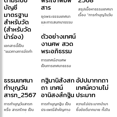
ตามระบบ
พระเจ้าพิมพิ
2568
บัญชี
สาร
สรุปเนื้อหาธรรมเทศนา
มาตรฐาน
เรื่อง “การทำบุญในวัน
ชุดพระธรรมเทศนา
สำหรับวัด
สารทR […]
และการสนทนาธรรม
(สำหรับวัด
ซึ่งประกอบด้วยหลาย
หัวข้อ […]
ตัวอย่างเทศน์
นำร่อง)
งานศพ สวด
เอกสารนี้เป็น
พระอภิธรรม
“แนวทางการจัดทำ
บัญชีตามระบบบัญชี
การเทศน์งานศพ
มาต […]
เป็นการเทศนาธรรม
เพื่อสั่งสอนและให้ข้อ
คิดแ […]
ธรรมเทศนา
กฐินานิสังสก
อัปปมาทกถา
ทำบุญวัน
ถา เทศน์
เทศน์ความไม่
สารท_2567
อานิสงส์กฐิน
ประมาท
การทำบุญวันสารท
การทำบุญกฐิน เป็น
ความไม่ประมาทนำมา
หรือ สารทไทย เป็น
ประเพณีสำคัญทาง
ซึ่งข้อดีมากมาย ทั้งใน
ประเพณีไทยที่จัดขึ้น
พระพุทธศาสนา ที่มีอา
ด้านการดำเนินชีว […]