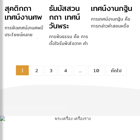
เพ […]
นิส […]
สุคติกถา
ธัมมัสสวน
เทศน์งานกฐิน
เทศน์งานศพ
กถา เทศน์
การเทศน์งานกฐิน คือ
วันพระ
การกล่าวคำสอนหรือ
การฟังเทศน์งานศพมี
ให้โอวาทในงานทอ
ประโยชน์หลาย
การฟังธรรม คือ การ
ดกฐ […]
ประการ ทั้งต่อผู้ที่สูญ
ตั้งใจรับฟังโอวาท คำ
เส […]
สอน หรือหลักธรรมท
[…]
1
2
3
4
…
10
ถัดไป