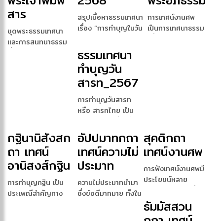
พระเจ้าพิมพิ
2568
พระอภิธรรม
สาร
สรุปเนื้อหาธรรมเทศนา
การเทศน์งานศพ
เรื่อง “การทำบุญในวัน
เป็นการเทศนาธรรม
ชุดพระธรรมเทศนา
สารทR […]
เพื่อสั่งสอนและให้ข้อ
และการสนทนาธรรม
คิดแ […]
ธรรมเทศนา
ซึ่งประกอบด้วยหลาย
หัวข้อ […]
ทำบุญวัน
สารท_2567
การทำบุญวันสารท
หรือ สารทไทย เป็น
ประเพณีไทยที่จัดขึ้น
เพ […]
กฐินานิสังสก
อัปปมาทกถา
สุคติกถา
ถา เทศน์
เทศน์ความไม่
เทศน์งานศพ
อานิสงส์กฐิน
ประมาท
การฟังเทศน์งานศพมี
ประโยชน์หลาย
การทำบุญกฐิน เป็น
ความไม่ประมาทนำมา
ประการ ทั้งต่อผู้ที่สูญ
ประเพณีสำคัญทาง
ซึ่งข้อดีมากมาย ทั้งใน
เส […]
ธัมมัสสวน
พระพุทธศาสนา ที่มีอา
ด้านการดำเนินชีว […]
นิส […]
กถา เทศน์