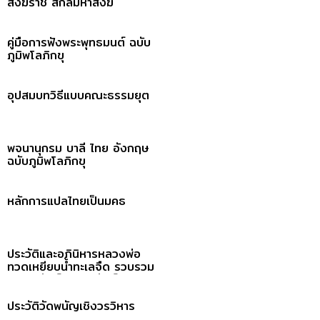
สังฆราช สกลมหาสังฆ
ปริณายก (ปุ่น ปุณฺณสิริ)
คู่มือการฟังพระพุทธมนต์ ฉบับ
ภูมิพโลภิกขุ
อุปสมบทวิธีแบบคณะธรรมยุต
พจนานุกรม บาลี ไทย อังกฤษ
ฉบับภูมิพโลภิกขุ
หลักการแปลไทยเป็นมคธ
ประวัติและอภินิหารหลวงพ่อ
ทวดเหยียบน้ำทะเลจืด รวบรวม
โดย อนันต์ คณานุรักษ์.pdf
ประวัติวัดพนัญเชิงวรวิหาร