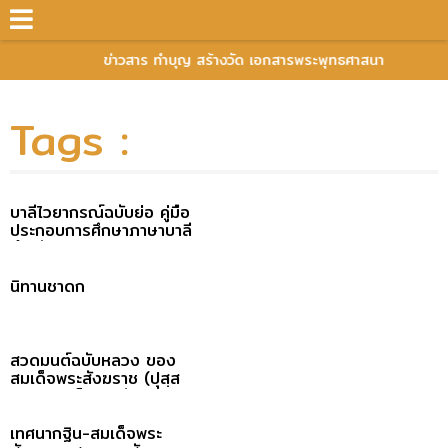
ข่าวสาร ทำบุญ สร้างวัด เอกสารพระพุทธศาสนา
Tags :
บาลีไวยากรณ์ฉบับย่อ คู่มือ
ประกอบการศึกษาภาษาบาลี
สำหรับประโยค ๑-๒ และ ป.ธ.
๓
นิทานชาดก
สวดมนต์ฉบับหลวง ของ
สมเด็จพระสังฆราช (ปุสฺส
เทว)-สมเด็จพระสังฆราช
(ปุสฺสเทว)
เทศนากฐิน-สมเด็จพระ