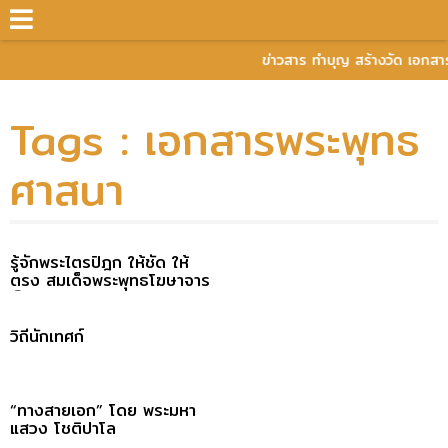
ข่าวสาร ทำบุญ สร้างวัด เอกส
Tags : เอกสารพระพุทธ
ศาสนา
รู้จักพระไตรปิฎก ให้ชัด ให้
ตรง สมเด็จพระพุทธโฆษาจาร
ย์ (ป. อ. ปยุตฺโต)
วิถีนักเทศก์
“ทางสายเอก” โดย พระมหา
แสวง โชติปาโล