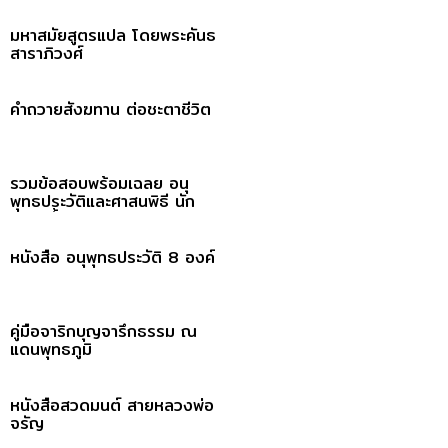
มหาสมัยสูตรแปล โดยพระคันธ
สาราภิวงศ์
คำถวายสังฆทาน ต่อชะตาชีวิต
รวมข้อสอบพร้อมเฉลย อนุ
พุทธประวัติและศาสนพิธี นัก
ธรรมชั้นโท
หนังสือ อนุพุทธประวัติ 8 องค์
คู่มือจาริกบุญจารึกธรรม ณ
แดนพุทธภูมิ
หนังสือสวดมนต์ สายหลวงพ่อ
จรัญ