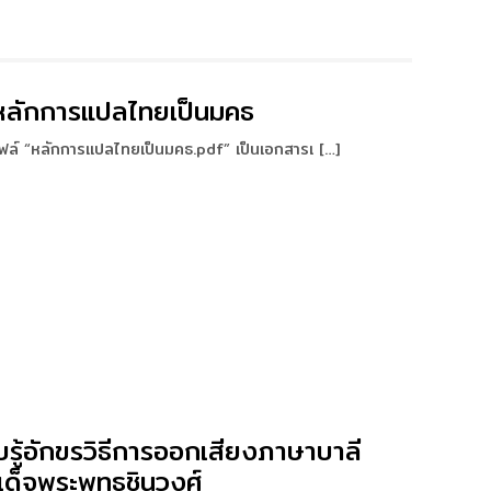
หลักการแปลไทยเป็นมคธ
ฟล์ “หลักการแปลไทยเป็นมคธ.pdf” เป็นเอกสารเ […]
รู้อักขรวิธีการออกเสียงภาษาบาลี
เด็จพระพุทธชินวงศ์