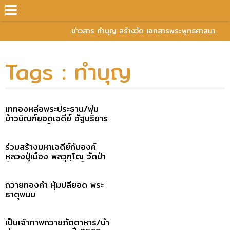
ข่าวสาร ทำบุญ สร้างวัด เอกสารพระพุทธศาสนา
Tags : ทำบุญ
เททองหล่อพระประธาน/พุ่ม
ข้าวบิณฑ์ยอดเจดีย์ อัฐบริขาร
หลวงปู่บุญเพ็ง เขมาภิรโต
ร่วมสร้างมหาเจดีย์กับองค์
หลวงปู่เมือง พลวุฑฺโฒ วัดป่า
มัชฌิมวาส จ กาฬสินธุ์
ถวายทองคำ หุ้มปลียอด พระ
ธาตุพนม
เป็นเจ้าภาพถวายภัตตาหาร/น้ำ