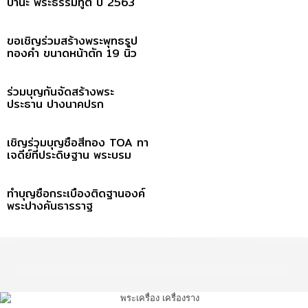
ปานะ พระธรรมทูต ปี 2563
ขอเชิญร่วมสร้างพระพุทธรูป
ทองคำ ขนาดหน้าตัก 19 นิ้ว
ร่วมบุญกันจัดสร้างพระ
ประธาน ปางนาคปรก
เชิญร่วมบุญซื้อสีทอง TOA ทา
เจดีย์ที่ประดิษฐาน พระบรม
เกศาธาตุ
ทำบุญซื้อกระเบื้องติดฐานองค์
พระปางคันธารราฐ