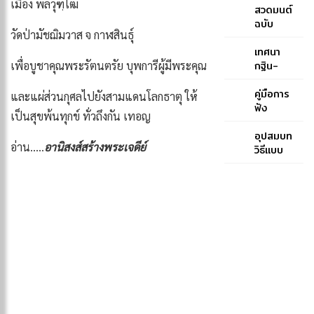
เมือง พลวุฑฺโฒ
ภาษาบาลี
สวดมนต์
สำหรับ
ฉบับ
วัดป่ามัชฌิมวาส จ กาฬสินธุ์
ประโยค
หลวง
๑-๒ และ
ของ
เทศนา
ป.ธ. ๓
สมเด็จ
กฐิน-
เพื่อบูชาคุณพระรัตนตรัย บุพการีผู้มีพระคุณ
พระ
สมเด็จ
สังฆราช
พระ
คู่มือการ
และแผ่ส่วนกุศลไปยังสามแดนโลกธาตุ ให้
(ปุสฺส
สังฆราช
ฟัง
เป็นสุขพ้นทุกข์ ทั่วถึงกัน เทอญ
เทว)-
สกลมหา
พระพุทธ
สมเด็จ
สังฆ
มนต์
อุปสมบท
อ่าน…..
อานิสงส์สร้างพระเจดีย์
พระ
ปริณายก
ฉบับภูมิพ
วิธีแบบ
สังฆราช
(ปุ่น
โลภิกขุ
คณะ
(ปุสฺสเทว)
ปุณฺณสิริ)
ธรรมยุต