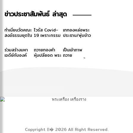
ข่าวประชาสัมพันธ์ ล่าสุด
ทำเนียบวัดคณะ
ไวรัส Covid-
เททองหล่อพระ
สงฆ์ธรรมยุตใน
19 เพราะกรรม
ประธาน/พุ่มข้าว
ต่างประเทศ
ของมนุษย์
บิณฑ์ยอดเจดีย์
ข้อมูลปี 2563
ดึงดูดมา
อัฐบริขารหลวง
ร่วมสร้างมหา
ถวายทองคำ
เป็นเจ้าภาพ
ปู่บุญเพ็ง เขมา
เจดีย์กับองค์
หุ้มปลียอด พระ
ถวาย
ภิรโต
หลวงปู่เมือง
ธาตุพนม
ภัตตาหาร/น้ำ
พลวุฑฺโฒ วัดป่า
ปานะ พระธรรม
มัชฌิมวาส จ
ทูต ปี 2563
กาฬสินธุ์
Copyright В� 2026 All Right Reserved.