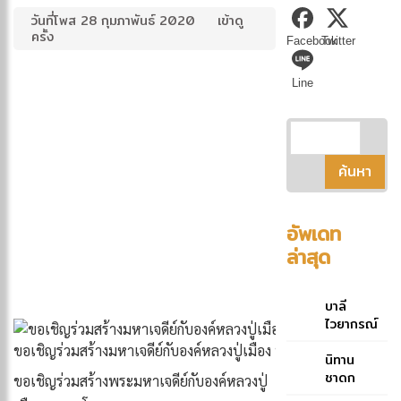
วันที่โพส 28 กุมภาพันธ์ 2020
เข้าดู
ครั้ง
Facebook
Twitter
Line
อัพเดท
ล่าสุด
บาลี
ไวยากรณ์
ฉบับย่อ
ขอเชิญร่วมสร้างมหาเจดีย์กับองค์หลวงปู่เมือง พลวุฑฺโฒ วัดป่ามัชฌิ
คู่มือ
นิทาน
ประกอบ
ชาดก
ขอเชิญร่วมสร้างพระมหาเจดีย์กับองค์หลวงปู่
การศึกษา