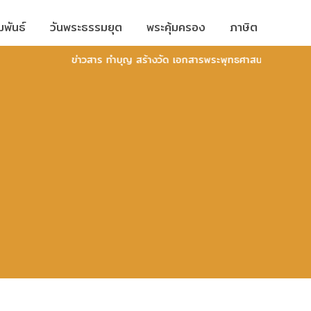
มพันธ์
วันพระธรรมยุต
พระคุ้มครอง
ภาษิต
ข่าวสาร ทำบุญ สร้างวัด เอกสารพระพุทธศาสนา