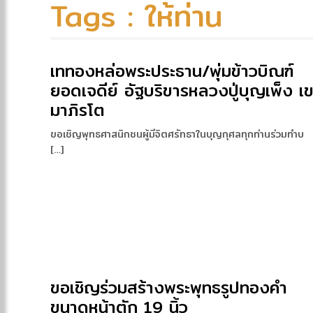
Tags : ให้ท่าน
เททองหล่อพระประธาน/พุ่มข้าวบิณฑ์
ยอดเจดีย์ อัฐบริขารหลวงปู่บุญเพ็ง เ
มาภิรโต
ขอเชิญพุทธศาสนิกชนผู้มีจิตศรัทธาในบุญกุศลทุกท่านร่วมทำบ
[…]
ขอเชิญร่วมสร้างพระพุทธรูปทองคำ
ขนาดหน้าตัก 19 นิ้ว