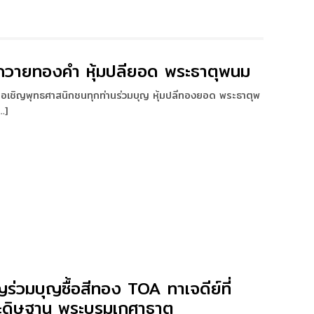
ถวายทองคำ หุ้มปลียอด พระธาตุพนม
อเชิญพุทธศาสนิกชนทุกท่านร่วมบุญ หุ้มปลีทองยอด พระธาตุพ
…]
ญร่วมบุญซื้อสีทอง TOA ทาเจดีย์ที่
ะดิษฐาน พระบรมเกศาธาตุ