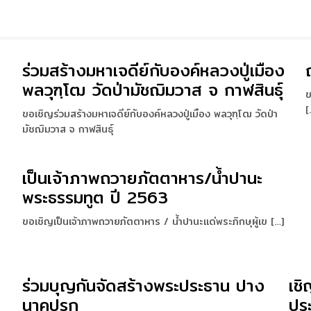
ร่วมสร้างมหาเจดีย์กับองค์หลวงปู่เมือง
ข
พลวุฑฺโฒ วัดป่ามัชฌิมวาส จ กาฬสินธุ์
ข
[
ขอเชิญร่วมสร้างมหาเจดีย์กับองค์หลวงปู่เมือง พลวุฑฺโฒ วัดป่า
มัชฌิมวาส จ กาฬสินธุ์
เป็นเจ้าภาพถวายภัตตาหาร/น้ำปานะ
พระธรรมทูต ปี 2563
ขอเชิญเป็นเจ้าภาพถวายภัตตาหาร / น้ำปานะแด่พระภิกษุผู้เข […]
ร่วมบุญกันจัดสร้างพระประธาน ปาง
เชิ
นาคปรก
ปร