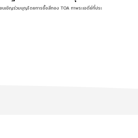
ียนเชิญร่วมบุญโดยการซื้อสีทอง TOA ทาพระเจดีย์ที่ประ